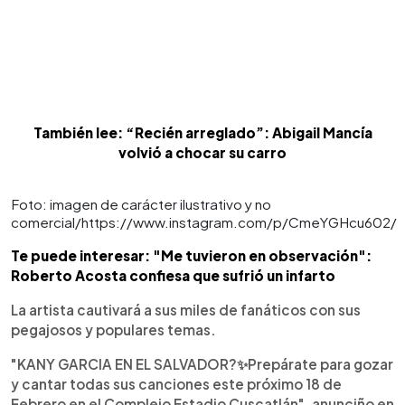
También lee: “Recién arreglado”: Abigail Mancía
volvió a chocar su carro
Foto: imagen de carácter ilustrativo y no
comercial/https://www.instagram.com/p/CmeYGHcu602/
Te puede interesar: "Me tuvieron en observación":
Roberto Acosta confiesa que sufrió un infarto
La artista cautivará a sus miles de fanáticos con sus
pegajosos y populares temas.
"KANY GARCIA EN EL SALVADOR?✨Prepárate para gozar
y cantar todas sus canciones este próximo 18 de
Febrero en el Complejo Estadio Cuscatlán", anunciño en