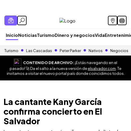
Inicio
Noticias
Turismo
Dinero y negocios
Vida
Entretenim
Turismo
Las Cascadas
Peter Parker
Nativos
Negocios
CONTENIDO DE ARCHIVO:
¡Estás navegando en el
pasado! 🚀 Da el salto a la nueva versión de
elsalvador.com
. Te
invitamos a visitar el nuevo portal país donde coincidimos todos.
La cantante Kany García
confirma concierto en El
Salvador