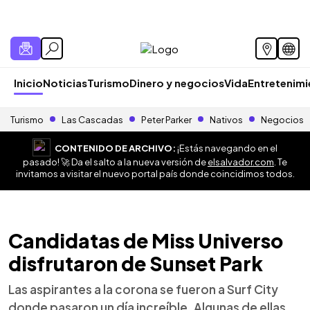
Inicio
Noticias
Turismo
Dinero y negocios
Vida
Entretenim
Turismo
Las Cascadas
Peter Parker
Nativos
Negocios
CONTENIDO DE ARCHIVO:
¡Estás navegando en el
pasado! 🚀 Da el salto a la nueva versión de
elsalvador.com
. Te
invitamos a visitar el nuevo portal país donde coincidimos todos.
Candidatas de Miss Universo
disfrutaron de Sunset Park
Las aspirantes a la corona se fueron a Surf City
donde pasaron un día increíble. Algunas de ellas