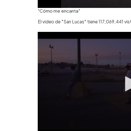
"Cómo me encanta"
El video de "San Lucas" tiene 117,069,441 vist