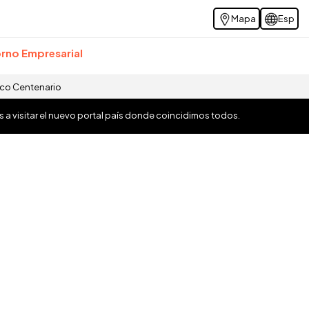
Mapa
Esp
rno Empresarial
ico Centenario
os a visitar el nuevo portal país donde coincidimos todos.