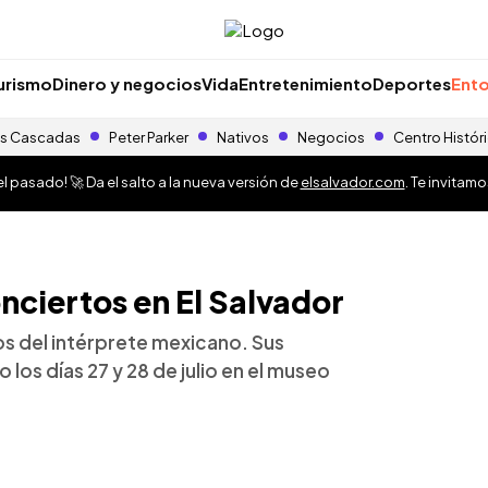
urismo
Dinero y negocios
Vida
Entretenimiento
Deportes
Ento
s Cascadas
Peter Parker
Nativos
Negocios
Centro Histór
 pasado! 🚀 Da el salto a la nueva versión de
elsalvador.com
. Te invitam
nciertos en El Salvador
s del intérprete mexicano. Sus
los días 27 y 28 de julio en el museo