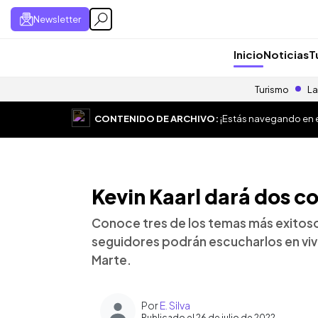
Newsletter
Inicio
Noticias
T
Turismo
La
CONTENIDO DE ARCHIVO:
¡Estás navegando en el
Kevin Kaarl dará dos co
Conoce tres de los temas más exitoso
seguidores podrán escucharlos en vivo 
Marte.
Por
E. Silva
Publicado el 26 de julio de 2022