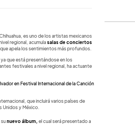
WhatsApp
Copiar link
 Chihuahua, es uno de los artistas mexicanos
nivel regional, acumula
salas de conciertos
 que apela los sentimientos más profundos.
, ya que está presentándose en los
tes festivales a nivel regional, ha actuante
vador en Festival Internacional de la Canción
ternacional, que incluirá varios países de
s Unidos y México.
e su
nuevo álbum,
el cual será presentado a