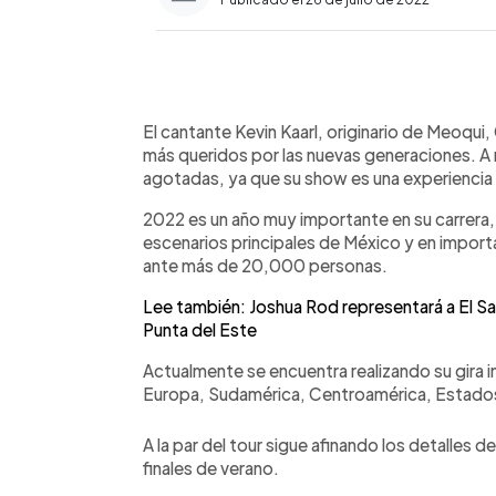
0:00
Facebook
Twitter
►
Escuchar artículo
El cantante Kevin Kaarl, originario de Meoqui,
más queridos por las nuevas generaciones. A 
agotadas, ya que su show es una experiencia
2022 es un año muy importante en su carrera
escenarios principales de México y en importan
ante más de 20,000 personas.
Lee también: Joshua Rod representará a El Sal
Punta del Este
Actualmente se encuentra realizando su gira in
Europa, Sudamérica, Centroamérica, Estado
A la par del tour sigue afinando los detalles d
finales de verano.