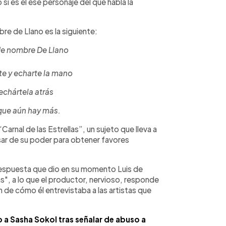
 si es él ese personaje del que habla la
re de Llano es la siguiente:
 de nombre De Llano
e y echarte la mano
echártela atrás
que aún hay más.
Carnal de las Estrellas”, un sujeto que lleva a
ar de su poder para obtener favores
a respuesta que dio en su momento Luis de
las", a lo que el productor, nervioso, responde
n de cómo él entrevistaba a las artistas que
 a Sasha Sokol tras señalar de abuso a