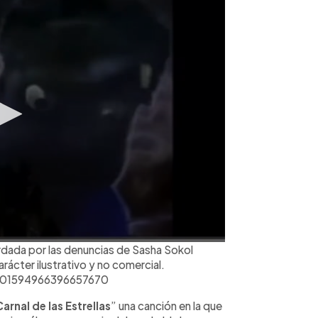
cordada por las denuncias de Sasha Sokol
rácter ilustrativo y no comercial.
1501594966396657670
Carnal de las Estrellas
” una canción en la que