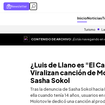
Newsletter
Inicio
Noticias
T
Turismo
La
CONTENIDO DE ARCHIVO:
¡Estás navegando en el
¿Luis de Llano es "El Ca
Viralizan canción de M
Sasha Sokol
Tras la denuncia de Sasha Sokol hacia
ella cuando tenía 14 años, usuarios e
Molotov le dedicó una canción al pro