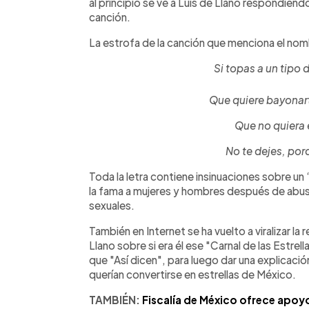
al principio se ve a Luis de Llano respondiendo
canción.
La estrofa de la canción que menciona el nomb
Si topas a un tipo
Que quiere bayonart
Que no quiera 
No te dejes, por
Toda la letra contiene insinuaciones sobre un “
la fama a mujeres y hombres después de abus
sexuales.
También en Internet se ha vuelto a viralizar l
Llano sobre si era él ese "Carnal de las Estrel
que "Así dicen", para luego dar una explicació
querían convertirse en estrellas de México.
TAMBIÉN:
Fiscalía de México ofrece apoyo