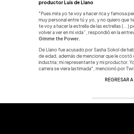
productor Luis de Llano
"Pues mira yo te voy a hacer rica y famosa p
muy personal entre tú y yo, y no quiero que te
te voy a hacer la estrella de las estrellas (...
volver a ver en mi vida”, respondió en la entre
Gimme the Power.
De Llano fue acusado por Sasha Sokol de habe
de edad, además de mencionar que le costó d
industria; mi representante y mi productor. 
carrera se viera lastimada", mencionó por Twi
REGRESAR A