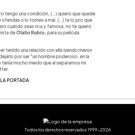
ero tengo una condición, (…) quiero que quede
 ofendas o lo tomes a mal, (…) te lo juro que
) pero cuando seas rica y famosa, no te quiero
vista de
Olallo Rubio,
para su película
r tenido una relación con ella siendo menor
ejarlo por ser "un hombre poderoso, en la
Yo tenía mucho miedo que al separarnos mi
tter.
 LA PORTADA
Todos los derechos reservados 1999-2026