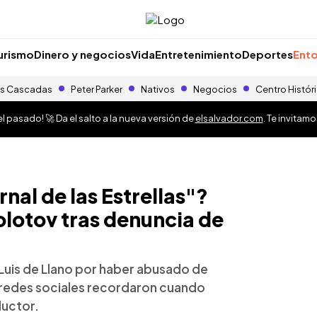
urismo
Dinero y negocios
Vida
Entretenimiento
Deportes
Ento
s Cascadas
Peter Parker
Nativos
Negocios
Centro Histór
 pasado! 🚀 Da el salto a la nueva versión de
elsalvador.com
. Te invitam
rnal de las Estrellas"?
olotov tras denuncia de
 Luis de Llano por haber abusado de
n redes sociales recordaron cuando
ductor.