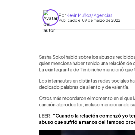
Por
Kevin Muñoz/ Agencias
Publicado el 09 de marzo de 2022
0:00
Facebook
Twitter
►
Escuchar artículo
Sasha Sokol habló sobre los abusos recibidos
quien menciona haber tenido una relación de 
La exintegrante de Timbiriche mencionó que 
Los internautas en distintas redes sociales h
dedicado palabras de aliento y de valentía.
Otros más recordaron el momento en el que 
canción al productor, incluso mencionando su a
LEER:
“Cuando la relación comenzó yo tení
abuso que sufrió a manos del famoso prod