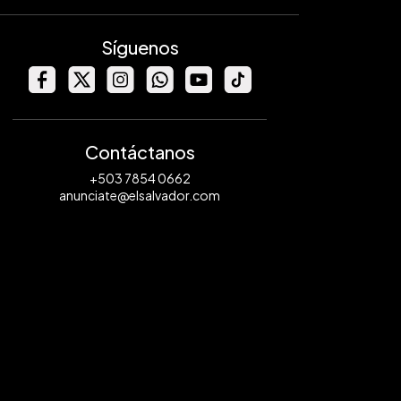
Síguenos
Contáctanos
+503 7854 0662
anunciate@elsalvador.com