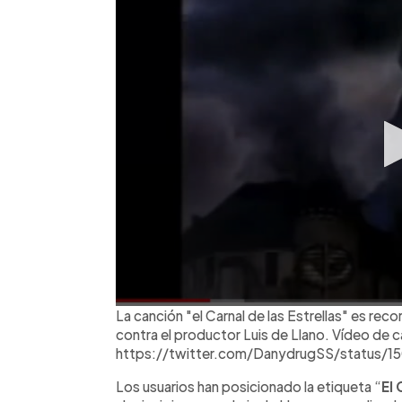
La canción "el Carnal de las Estrellas" es re
contra el productor Luis de Llano. Vídeo de ca
https://twitter.com/DanydrugSS/status/
Los usuarios han posicionado la etiqueta “
El 