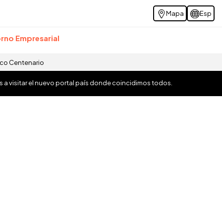
Mapa
Esp
rno Empresarial
ico Centenario
os a visitar el nuevo portal país donde coincidimos todos.