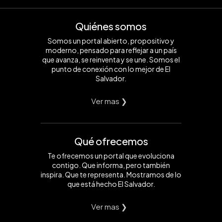
Quiénes somos
Somos un portal abierto, propositivo y
moderno, pensado para reflejar a un país
que avanza, se reinventa y se une. Somos el
punto de conexión con lo mejor de El
Salvador.
Ver mas ❯
Qué ofrecemos
Te ofrecemos un portal que evoluciona
contigo. Que informa, pero también
inspira. Que te representa. Mostramos de lo
que está hecho El Salvador.
Ver mas ❯