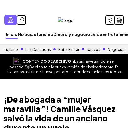
Inicio
Noticias
Turismo
Dinero y negocios
Vida
Entretenim
Turismo
Las Cascadas
Peter Parker
Nativos
Negocios
CONTENIDO DE ARCHIVO:
¡Estás navegando en el
pasado! 🚀 Da el salto a la nueva versión de
elsalvador.com
. Te
invitamos a visitar el nuevo portal país donde coincidimos todos.
¡De abogada a “mujer
maravilla”! Camille Vásquez
salvó la vida de un anciano
durante un vuelo