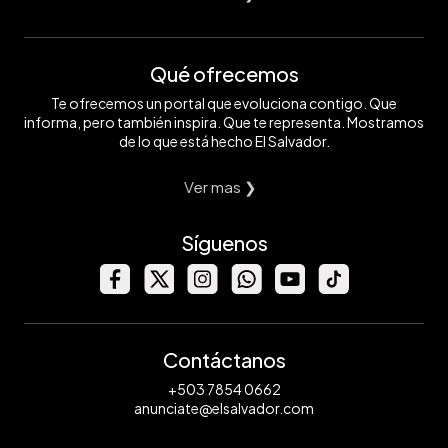
Qué ofrecemos
Te ofrecemos un portal que evoluciona contigo. Que
informa, pero también inspira. Que te representa. Mostramos
de lo que está hecho El Salvador.
Ver mas ❯
Síguenos
Contáctanos
+503 7854 0662
anunciate@elsalvador.com