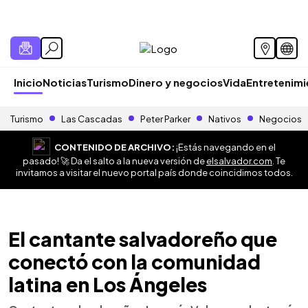
Inicio
Noticias
Turismo
Dinero y negocios
Vida
Entretenim
Turismo
Las Cascadas
Peter Parker
Nativos
Negocios
CONTENIDO DE ARCHIVO:
¡Estás navegando en el
pasado! 🚀 Da el salto a la nueva versión de
elsalvador.com
. Te
invitamos a visitar el nuevo portal país donde coincidimos todos.
El cantante salvadoreño que
conectó con la comunidad
latina en Los Ángeles