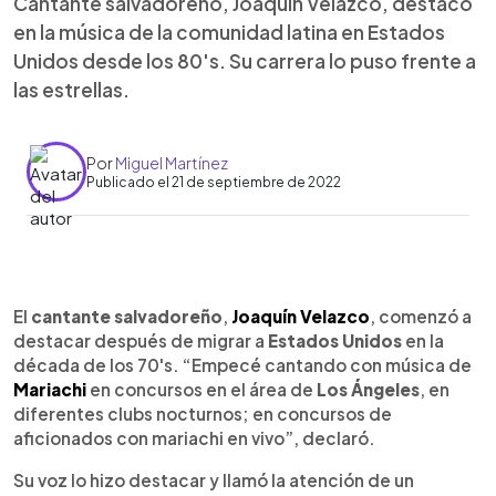
Cantante salvadoreño, Joaquín Velazco, destacó
en la música de la comunidad latina en Estados
Unidos desde los 80's. Su carrera lo puso frente a
las estrellas.
Por
Miguel Martínez
Publicado el 21 de septiembre de 2022
0:00
►
Escuchar artículo
El
cantante salvadoreño
,
Joaquín Velazco
, comenzó a
destacar después de migrar a
Estados Unidos
en la
década de los 70's. “Empecé cantando con música de
Mariachi
en concursos en el área de
Los Ángeles
, en
diferentes clubs nocturnos; en concursos de
aficionados con mariachi en vivo”, declaró.
Su voz lo hizo destacar y llamó la atención de un