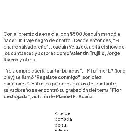
Con el premio de ese día, con $500 Joaquín mandó a
hacer un traje negro de charro. Desde entonces, "El
charro salvadoreño", Joaquín Velazco, abría el show de
los cantantes y actores como
Valentín Trujillo
,
Jorge
Rivero
y otros.
“Yo siempre quería cantar baladas”. “Mi primer LP (long
play) se llamó "
Regalate conmigo
"; son diez
canciones”. Entre los primeros éxitos del cantante
salvadoreño se encontró su grabación del tema “
Flor
deshojada
”, autoría de
Manuel F. Acuña.
Arte de
portada
de su
primer