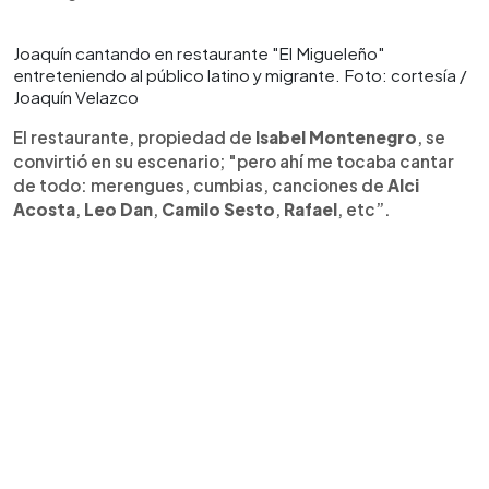
Joaquín cantando en restaurante "El Migueleño"
entreteniendo al público latino y migrante. Foto: cortesía /
Joaquín Velazco
El restaurante, propiedad de
Isabel Montenegro
, se
convirtió en su escenario; "pero ahí me tocaba cantar
de todo: merengues, cumbias, canciones de
Alci
Acosta
,
Leo Dan
,
Camilo Sesto
,
Rafael
, etc”.