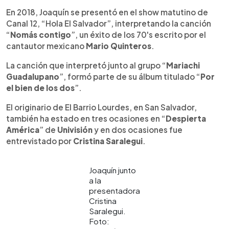
En 2018, Joaquín se presentó en el show matutino de
Canal 12, “Hola El Salvador”, interpretando la canción
“
Nomás contigo
”, un éxito de los 70's escrito por el
cantautor mexicano
Mario Quinteros
.
La canción que interpretó junto al grupo “
Mariachi
Guadalupano
”, formó parte de su álbum titulado “
Por
el bien de los dos
”.
El originario de El Barrio Lourdes, en San Salvador,
también ha estado en tres ocasiones en “
Despierta
América
” de
Univisión
y en dos ocasiones fue
entrevistado por
Cristina Saralegui
.
Joaquín junto
a la
presentadora
Cristina
Saralegui.
Foto: