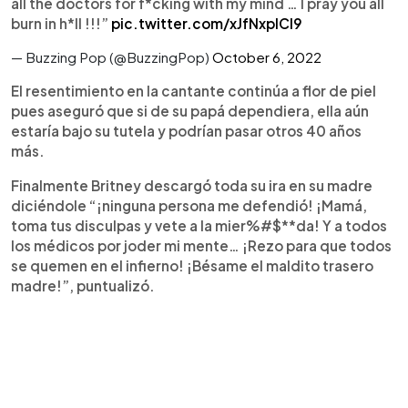
all the doctors for f*cking with my mind … I pray you all
burn in h*ll !!!”
pic.twitter.com/xJfNxplCl9
— Buzzing Pop (@BuzzingPop)
October 6, 2022
El resentimiento en la cantante continúa a flor de piel
pues aseguró que si de su papá dependiera, ella aún
estaría bajo su tutela y podrían pasar otros 40 años
más.
Finalmente Britney descargó toda su ira en su madre
diciéndole “¡ninguna persona me defendió! ¡Mamá,
toma tus disculpas y vete a la mier%#$**da! Y a todos
los médicos por joder mi mente… ¡Rezo para que todos
se quemen en el infierno! ¡Bésame el maldito trasero
madre!”, puntualizó.