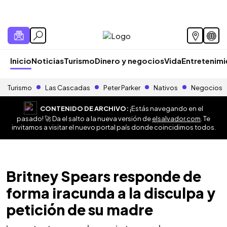
Inicio
Noticias
Turismo
Dinero y negocios
Vida
Entretenim
Turismo
Las Cascadas
Peter Parker
Nativos
Negocios
CONTENIDO DE ARCHIVO:
¡Estás navegando en el
pasado! 🚀 Da el salto a la nueva versión de
elsalvador.com
. Te
invitamos a visitar el nuevo portal país donde coincidimos todos.
Britney Spears responde de
forma iracunda a la disculpa y
petición de su madre