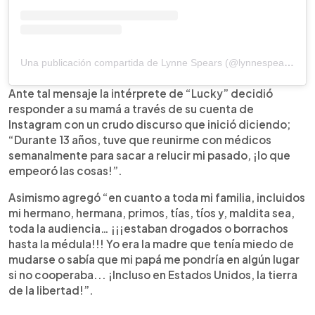
Una publicación compartida de Lynne Spears (@lynnespears_rf)
Ante tal mensaje la intérprete de “Lucky” decidió
responder a su mamá a través de su cuenta de
Instagram con un crudo discurso que inició diciendo;
“Durante 13 años, tuve que reunirme con médicos
semanalmente para sacar a relucir mi pasado, ¡lo que
empeoró las cosas!”.
Asimismo agregó “en cuanto a toda mi familia, incluidos
mi hermano, hermana, primos, tías, tíos y, maldita sea,
toda la audiencia… ¡¡¡estaban drogados o borrachos
hasta la médula!!! Yo era la madre que tenía miedo de
mudarse o sabía que mi papá me pondría en algún lugar
si no cooperaba... ¡Incluso en Estados Unidos, la tierra
de la libertad!”.