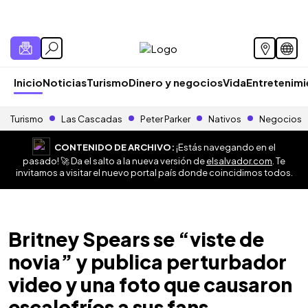
Inicio
Noticias
Turismo
Dinero y negocios
Vida
Entretenim
Turismo
Las Cascadas
Peter Parker
Nativos
Negocios
CONTENIDO DE ARCHIVO:
¡Estás navegando en el
pasado! 🚀 Da el salto a la nueva versión de
elsalvador.com
. Te
invitamos a visitar el nuevo portal país donde coincidimos todos.
Britney Spears se “viste de
novia” y publica perturbador
video y una foto que causaron
escalofríos a sus fans