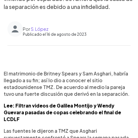
la separación es debido a una infidelidad.
Por
S. López
Publicado el 16 de agosto de 2023
0:00
►
Escuchar artículo
El matrimonio de Britney Spears y Sam Asghari, habría
llegado a su fin; así lo dio a conocer el sitio
estadounidense TMZ. De acuerdo al medio la pareja
tuvo una fuerte discusión que derivó en la separación.
Lee: Filtran videos de Galilea Montijo y Wendy
Guevara pasadas de copas celebrando el final de
LCDLF
Las fuentes le dijeron a TMZ que Asghari
supuestamente confrontó a Spears la semana pasada