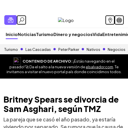
Inicio
Noticias
Turismo
Dinero y negocios
Vida
Entretenim
Turismo
Las Cascadas
Peter Parker
Nativos
Negocios
CONTENIDO DE ARCHIVO:
¡Estás navegando en el
pasado! 🚀 Da el salto a la nueva versión de
elsalvador.com
. Te
invitamos a visitar el nuevo portal país donde coincidimos todos.
Britney Spears se divorcia de
Sam Asghari, según TMZ
La pareja que se casó el año pasado, ya estaría
viviendo por separado. Se rumora que la causa de