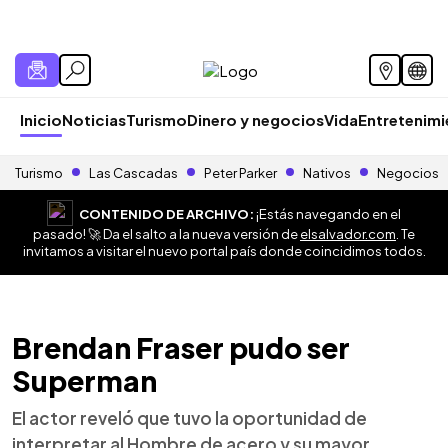
Inicio
Noticias
Turismo
Dinero y negocios
Vida
Entretenim
Turismo
Las Cascadas
Peter Parker
Nativos
Negocios
CONTENIDO DE ARCHIVO:
¡Estás navegando en el
pasado! 🚀 Da el salto a la nueva versión de
elsalvador.com
. Te
invitamos a visitar el nuevo portal país donde coincidimos todos.
Brendan Fraser pudo ser
Superman
El actor reveló que tuvo la oportunidad de
interpretar al Hombre de acero y su mayor