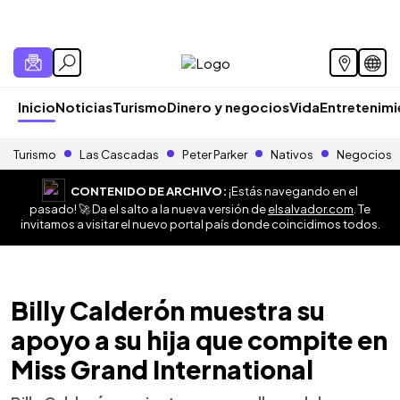
Inicio
Noticias
Turismo
Dinero y negocios
Vida
Entretenim
Turismo
Las Cascadas
Peter Parker
Nativos
Negocios
CONTENIDO DE ARCHIVO:
¡Estás navegando en el
pasado! 🚀 Da el salto a la nueva versión de
elsalvador.com
. Te
invitamos a visitar el nuevo portal país donde coincidimos todos.
Billy Calderón muestra su
apoyo a su hija que compite en
Miss Grand International