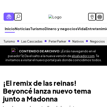
Inicio
Noticias
Turismo
Dinero y negocios
Vida
Entretenim
Turismo
Las Cascadas
Peter Parker
Nativos
Negocios
CONTENIDO DE ARCHIVO:
¡Estás navegando en el
pasado! 🚀 Da el salto a la nueva versión de
elsalvador.com
. Te
invitamos a visitar el nuevo portal país donde coincidimos todos.
¡El remix de las reinas!
Beyoncé lanza nuevo tema
junto a Madonna