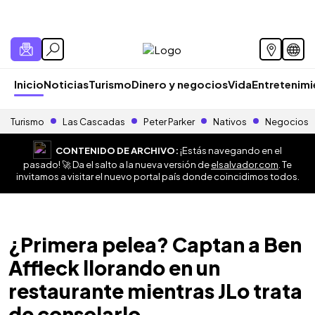
Inicio
Noticias
Turismo
Dinero y negocios
Vida
Entretenim
Turismo
Las Cascadas
Peter Parker
Nativos
Negocios
CONTENIDO DE ARCHIVO:
¡Estás navegando en el
pasado! 🚀 Da el salto a la nueva versión de
elsalvador.com
. Te
invitamos a visitar el nuevo portal país donde coincidimos todos.
¿Primera pelea? Captan a Ben
Affleck llorando en un
restaurante mientras JLo trata
de consolarlo