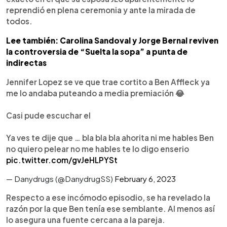
reprendió en plena ceremonia y ante la mirada de
todos.
Lee también: Carolina Sandoval y Jorge Bernal reviven
la controversia de “Suelta la sopa” a punta de
indirectas
Jennifer Lopez se ve que trae cortito a Ben Affleck ya
me lo andaba puteando a media premiación 😂
Casi pude escuchar el
Ya ves te dije que … bla bla bla ahorita ni me hables Ben
no quiero pelear no me hables te lo digo enserio
pic.twitter.com/gvJeHLPYSt
— Danydrugs (@DanydrugSS)
February 6, 2023
Respecto a ese incómodo episodio, se ha revelado la
razón por la que Ben tenía ese semblante. Al menos así
lo asegura una fuente cercana a la pareja.