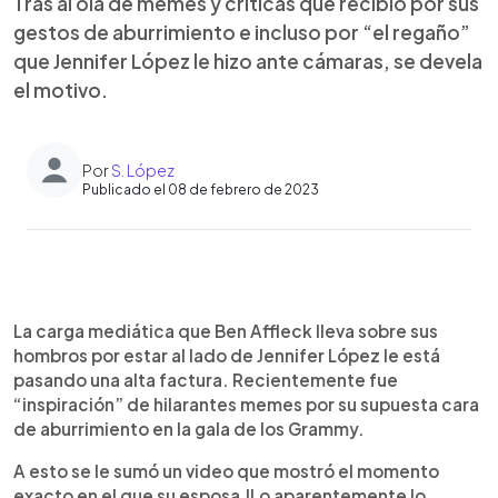
Tras al ola de memes y críticas que recibió por sus
gestos de aburrimiento e incluso por “el regaño”
que Jennifer López le hizo ante cámaras, se devela
el motivo.
Por
S. López
Publicado el 08 de febrero de 2023
0:00
►
Escuchar artículo
La carga mediática que Ben Affleck lleva sobre sus
hombros por estar al lado de Jennifer López le está
pasando una alta factura. Recientemente fue
“inspiración” de hilarantes memes por su supuesta cara
de aburrimiento en la gala de los Grammy.
A esto se le sumó un video que mostró el momento
exacto en el que su esposa JLo aparentemente lo