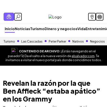
Inicio
Noticias
Turismo
Dinero y negocios
Vida
Entretenim
Turismo
Las Cascadas
Peter Parker
Nativos
Negocios
CONTENIDO DE ARCHIVO:
¡Estás navegando en el
pasado! 🚀 Da el salto a la nueva versión de
elsalvador.com
. Te
invitamos a visitar el nuevo portal país donde coincidimos todos.
Revelan la razón por la que
Ben Affleck “estaba apático”
en los Grammy