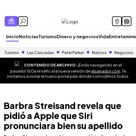
Inicio
Noticias
Turismo
Dinero y negocios
Vida
Entretenim
Turismo
Las Cascadas
Peter Parker
Nativos
Negocios
CONTENIDO DE ARCHIVO:
¡Estás navegando en el
pasado! 🚀 Da el salto a la nueva versión de
elsalvador.com
. Te
invitamos a visitar el nuevo portal país donde coincidimos todos.
Barbra Streisand revela que
pidió a Apple que Siri
pronunciara bien su apellido