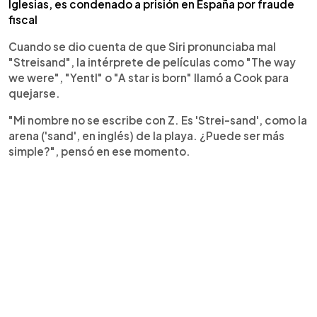
Iglesias, es condenado a prisión en España por fraude
fiscal
Cuando se dio cuenta de que Siri pronunciaba mal
"Streisand", la intérprete de películas como "The way
we were", "Yentl" o "A star is born" llamó a Cook para
quejarse.
"Mi nombre no se escribe con Z. Es 'Strei-sand', como la
arena ('sand', en inglés) de la playa. ¿Puede ser más
simple?", pensó en ese momento.