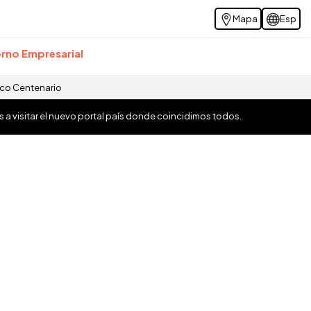
Mapa
Esp
rno Empresarial
ico Centenario
os a visitar el nuevo portal país donde coincidimos todos.