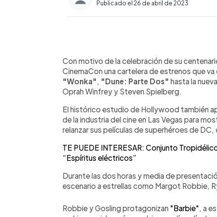
Publicado el 26 de abril de 2023
0:00
Facebook
Twitter
►
Escuchar artículo
Con motivo de la celebración de su centenar
CinemaCon una cartelera de estrenos que va
"Wonka"
,
"Dune: Parte Dos"
hasta la nuev
Oprah Winfrey y Steven Spielberg.
El histórico estudio de Hollywood también ap
de la industria del cine en Las Vegas para mos
relanzar sus películas de superhéroes de D
TE PUEDE INTERESAR: Conjunto Tropidélico 
“Espíritus eléctricos”
Durante las dos horas y media de presentació
escenario a estrellas como Margot Robbie, 
Robbie y Gosling protagonizan
"Barbie"
, a e