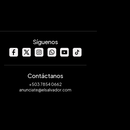
Síguenos
Contáctanos
+503 7854 0662
anunciate@elsalvador.com