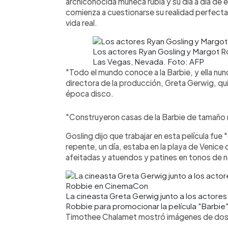
archiconocida muñeca rubia y su día a día de
comienza a cuestionarse su realidad perfecta 
vida real.
Los actores Ryan Gosling y Margot 
Las Vegas, Nevada. Foto: AFP
"Todo el mundo conoce a la Barbie, y ella nunca
directora de la producción, Greta Gerwig, qui
época disco.
"Construyeron casas de la Barbie de tamaño rea
Gosling dijo que trabajar en esta película fue
repente, un día, estaba en la playa de Venice 
afeitadas y atuendos y patines en tonos de 
La cineasta Greta Gerwig junto a los actores
Robbie para promocionar la película "Barbie
Timothee Chalamet mostró imágenes de dos 