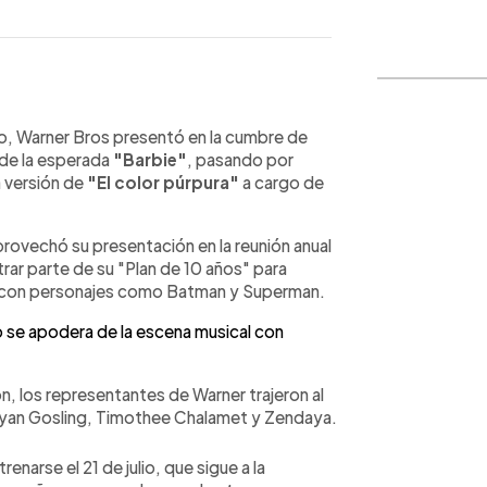
WhatsApp
Copiar link
io, Warner Bros presentó en la cumbre de
 de la esperada
"Barbie"
, pasando por
a versión de
"El color púrpura"
a cargo de
rovechó su presentación en la reunión anual
trar parte de su "Plan de 10 años" para
C, con personajes como Batman y Superman.
se apodera de la escena musical con
n, los representantes de Warner trajeron al
Ryan Gosling, Timothee Chalamet y Zendaya.
strenarse el 21 de julio, que sigue a la