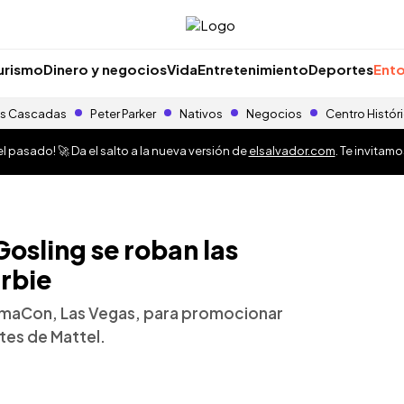
urismo
Dinero y negocios
Vida
Entretenimiento
Deportes
Ento
s Cascadas
Peter Parker
Nativos
Negocios
Centro Histór
 pasado! 🚀 Da el salto a la nueva versión de
elsalvador.com
. Te invitam
osling se roban las
rbie
nemaCon, Las Vegas, para promocionar
tes de Mattel.