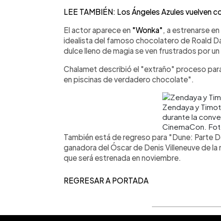
LEE TAMBIÉN: Los Ángeles Azules vuelven con
El actor aparece en
"Wonka"
, a estrenarse e
idealista del famoso chocolatero de Roald Da
dulce lleno de magia se ven frustrados por un 
Chalamet describió el "extraño" proceso para
en piscinas de verdadero chocolate".
Zendaya y Timo
durante la conv
CinemaCon. Fot
También está de regreso para "Dune: Parte Dos
ganadora del Óscar de Denis Villeneuve de la 
que será estrenada en noviembre.
REGRESAR A PORTADA