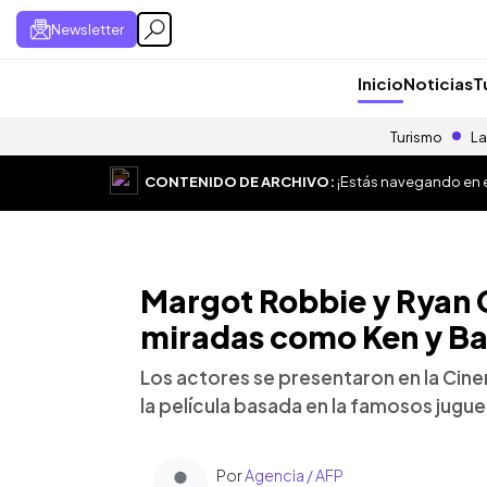
Newsletter
Inicio
Noticias
T
Turismo
La
CONTENIDO DE ARCHIVO:
¡Estás navegando en el
Margot Robbie y Ryan G
miradas como Ken y Ba
Los actores se presentaron en la Ci
la película basada en la famosos jugue
Por
Agencia / AFP