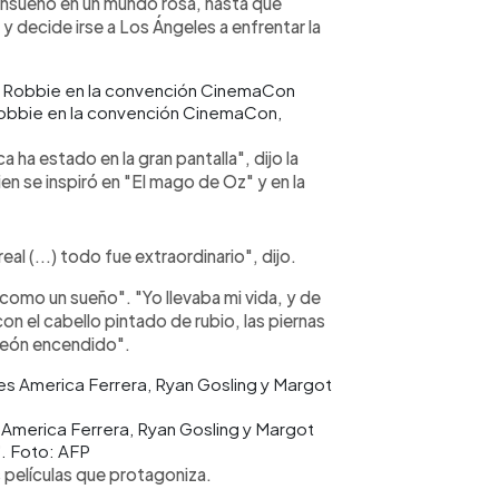
 ensueño en un mundo rosa, hasta que
y decide irse a Los Ángeles a enfrentar la
Robbie en la convención CinemaCon,
 ha estado en la gran pantalla", dijo la
en se inspiró en "El mago de Oz" y en la
l (...) todo fue extraordinario", dijo.
 "como un sueño". "Yo llevaba mi vida, y de
con el cabello pintado de rubio, las piernas
neón encendido".
 America Ferrera, Ryan Gosling y Margot
". Foto: AFP
películas que protagoniza.