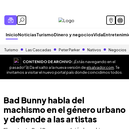
Inicio
Noticias
Turismo
Dinero y negocios
Vida
Entretenim
Turismo
Las Cascadas
Peter Parker
Nativos
Negocios
CONTENIDO DE ARCHIVO:
¡Estás navegando en el
pasado! 🚀 Da el salto a la nueva versión de
elsalvador.com
. Te
invitamos a visitar el nuevo portal país donde coincidimos todos.
Bad Bunny habla del
machismo en el género urbano
y defiende a las artistas