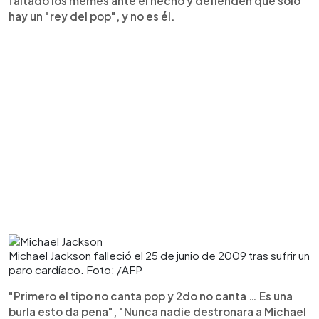
faltado los memes ante el hecho y defienden que solo
hay un "rey del pop", y no es él.
Michael Jackson falleció el 25 de junio de 2009 tras sufrir un
paro cardíaco. Foto: /AFP
"Primero el tipo no canta pop y 2do no canta … Es una
burla esto da pena", "Nunca nadie destronara a Michael