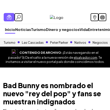
Inicio
Noticias
Turismo
Dinero y negocios
Vida
Entretenim
Turismo
Las Cascadas
Peter Parker
Nativos
Negocios
CONTENIDO DE ARCHIVO:
¡Estás navegando en el
pasado! 🚀 Da el salto a la nueva versión de
elsalvador.com
. Te
invitamos a visitar el nuevo portal país donde coincidimos todos.
Bad Bunny es nombrado el
nuevo "rey del pop" y fans se
muestran indignados