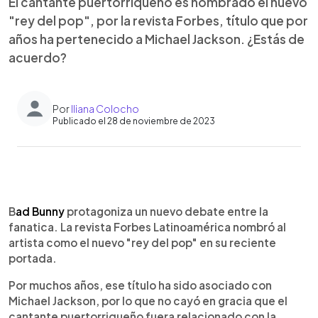
El cantante puertorriqueño es nombrado el nuevo
"rey del pop", por la revista Forbes, título que por
años ha pertenecido a Michael Jackson. ¿Estás de
acuerdo?
Por
Iliana Colocho
Publicado el 28 de noviembre de 2023
0:00
►
Escuchar artículo
B
ad Bunny
protagoniza un nuevo debate entre la
fanatica. La revista Forbes Latinoamérica nombró al
artista como el nuevo "rey del pop" en su reciente
portada.
Por muchos años, ese título ha sido asociado con
Michael Jackson, por lo que no cayó en gracia que el
cantante puertorriqueño fuera relacionado con la