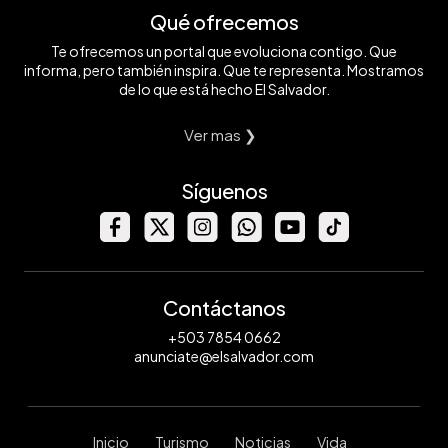
Qué ofrecemos
Te ofrecemos un portal que evoluciona contigo. Que
informa, pero también inspira. Que te representa. Mostramos
de lo que está hecho El Salvador.
Ver mas ❯
Síguenos
Contáctanos
+503 7854 0662
anunciate@elsalvador.com
Inicio
Turismo
Noticias
Vida