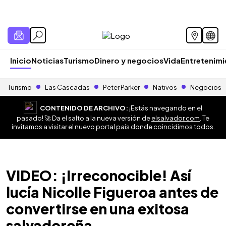
Inicio
Noticias
Turismo
Dinero y negocios
Vida
Entretenim
Turismo
Las Cascadas
Peter Parker
Nativos
Negocios
CONTENIDO DE ARCHIVO:
¡Estás navegando en el
pasado! 🚀 Da el salto a la nueva versión de
elsalvador.com
. Te
invitamos a visitar el nuevo portal país donde coincidimos todos.
VIDEO: ¡Irreconocible! Así
lucía Nicolle Figueroa antes de
convertirse en una exitosa
salvadoreña