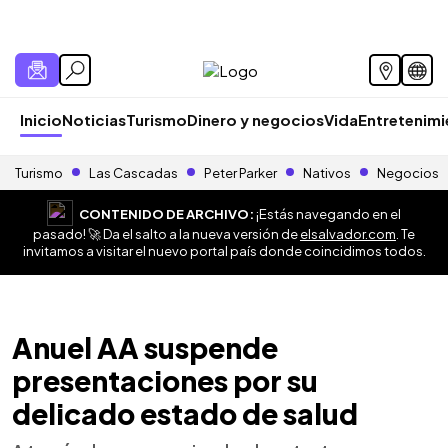
Inicio
Noticias
Turismo
Dinero y negocios
Vida
Entretenim
Turismo
Las Cascadas
Peter Parker
Nativos
Negocios
CONTENIDO DE ARCHIVO:
¡Estás navegando en el
pasado! 🚀 Da el salto a la nueva versión de
elsalvador.com
. Te
invitamos a visitar el nuevo portal país donde coincidimos todos.
Anuel AA suspende
presentaciones por su
delicado estado de salud