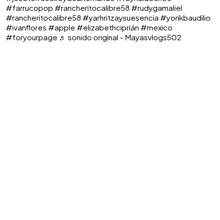
#farrucopop
#rancheritocalibre58
#rudygamaliel
#rancheritocalibre58
#yarhritzaysuesencia
#yorikbaudilio
#ivanflores
#apple
#elizabethciprián
#mexico
#foryourpage
♬ sonido original - Mayasvlogs502