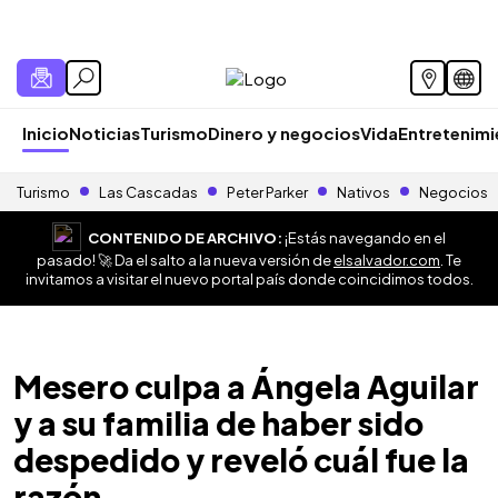
Inicio
Noticias
Turismo
Dinero y negocios
Vida
Entretenim
Turismo
Las Cascadas
Peter Parker
Nativos
Negocios
CONTENIDO DE ARCHIVO:
¡Estás navegando en el
pasado! 🚀 Da el salto a la nueva versión de
elsalvador.com
. Te
invitamos a visitar el nuevo portal país donde coincidimos todos.
Mesero culpa a Ángela Aguilar
y a su familia de haber sido
despedido y reveló cuál fue la
razón