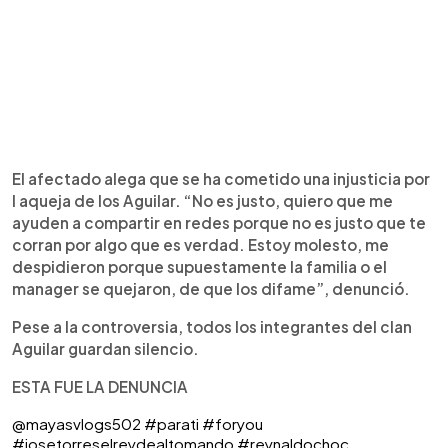
El afectado alega que se ha cometido una injusticia por
l aqueja de los Aguilar. “No es justo, quiero que me
ayuden a compartir en redes porque no es justo que te
corran por algo que es verdad. Estoy molesto, me
despidieron porque supuestamente la familia o el
manager se quejaron, de que los difame”, denunció.
Pese a la controversia, todos los integrantes del clan
Aguilar guardan silencio.
ESTA FUE LA DENUNCIA
@mayasvlogs502
#parati
#foryou
#josetorreselreydealtomando
#reynaldochoc