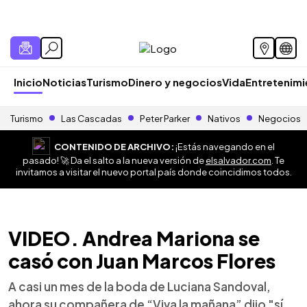
Inicio
Noticias
Turismo
Dinero y negocios
Vida
Entretenim
Turismo
Las Cascadas
Peter Parker
Nativos
Negocios
CONTENIDO DE ARCHIVO:
¡Estás navegando en el
pasado! 🚀 Da el salto a la nueva versión de
elsalvador.com
. Te
invitamos a visitar el nuevo portal país donde coincidimos todos.
VIDEO. Andrea Mariona se
casó con Juan Marcos Flores
A casi un mes de la boda de Luciana Sandoval,
ahora su compañera de “Viva la mañana” dijo "sí,