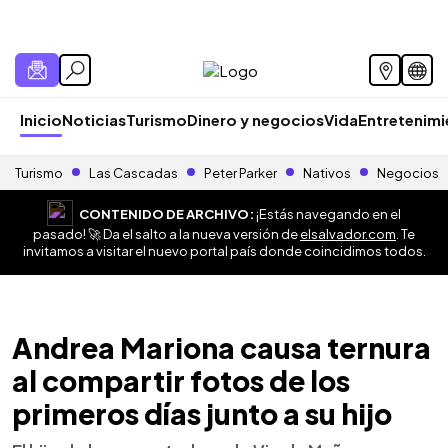
Inicio
Noticias
Turismo
Dinero y negocios
Vida
Entretenim
Turismo
Las Cascadas
Peter Parker
Nativos
Negocios
CONTENIDO DE ARCHIVO:
¡Estás navegando en el
pasado! 🚀 Da el salto a la nueva versión de
elsalvador.com
. Te
invitamos a visitar el nuevo portal país donde coincidimos todos.
Andrea Mariona causa ternura
al compartir fotos de los
primeros días junto a su hijo