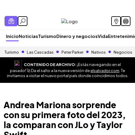
Inicio
Noticias
Turismo
Dinero y negocios
Vida
Entretenim
Turismo
Las Cascadas
Peter Parker
Nativos
Negocios
CONTENIDO DE ARCHIVO:
¡Estás navegando en el
pasado! 🚀 Da el salto a la nueva versión de
elsalvador.com
. Te
invitamos a visitar el nuevo portal país donde coincidimos todos.
Andrea Mariona sorprende
con su primera foto del 2023,
la comparan con JLo y Taylor
Swift