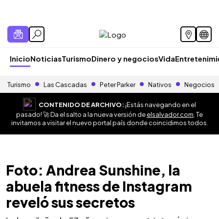
Inicio
Noticias
Turismo
Dinero y negocios
Vida
Entretenim
Turismo
Las Cascadas
Peter Parker
Nativos
Negocios
CONTENIDO DE ARCHIVO:
¡Estás navegando en el
pasado! 🚀 Da el salto a la nueva versión de
elsalvador.com
. Te
invitamos a visitar el nuevo portal país donde coincidimos todos.
Foto: Andrea Sunshine, la
abuela fitness de Instagram
reveló sus secretos