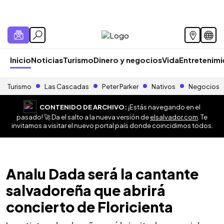
Inicio
Noticias
Turismo
Dinero y negocios
Vida
Entretenim
Turismo
Las Cascadas
Peter Parker
Nativos
Negocios
CONTENIDO DE ARCHIVO:
¡Estás navegando en el
pasado! 🚀 Da el salto a la nueva versión de
elsalvador.com
. Te
invitamos a visitar el nuevo portal país donde coincidimos todos.
Analu Dada será la cantante
salvadoreña que abrirá
concierto de Floricienta