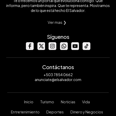
Te ofrecemos un portal que evoluciona contigo. Que
informa, pero también inspira. Que te representa. Mostramos
de lo que está hecho El Salvador.
Ver mas ❯
Síguenos
Contáctanos
+503 7854 0662
anunciate@elsalvador.com
Inicio
Turismo
Noticias
Vida
Entretenimiento
Deportes
Dinero y Negocios