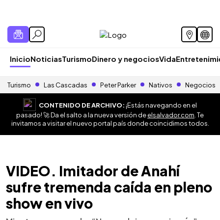
Inicio
Noticias
Turismo
Dinero y negocios
Vida
Entretenim
Turismo
Las Cascadas
Peter Parker
Nativos
Negocios
CONTENIDO DE ARCHIVO:
¡Estás navegando en el
pasado! 🚀 Da el salto a la nueva versión de
elsalvador.com
. Te
invitamos a visitar el nuevo portal país donde coincidimos todos.
VIDEO. Imitador de Anahí
sufre tremenda caída en pleno
show en vivo