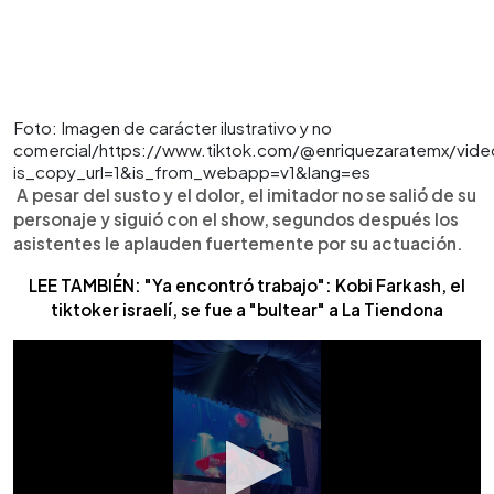
Foto: Imagen de carácter ilustrativo y no
comercial/https://www.tiktok.com/@enriquezaratemx/vi
is_copy_url=1&is_from_webapp=v1&lang=es
A pesar del susto y el dolor, el imitador no se salió de su
personaje y siguió con el show, segundos después los
asistentes le aplauden fuertemente por su actuación.
LEE TAMBIÉN: "Ya encontró trabajo": Kobi Farkash, el
tiktoker israelí, se fue a "bultear" a La Tiendona