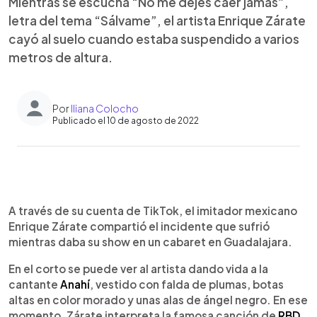
Mientras se escucha “No me dejes caer jamás”,
letra del tema “Sálvame”, el artista Enrique Zárate
cayó al suelo cuando estaba suspendido a varios
metros de altura.
Por
Iliana Colocho
Publicado el 10 de agosto de 2022
0:00
►
Escuchar artículo
A través de su cuenta de TikTok, el imitador mexicano
Enrique Zárate compartió el incidente que sufrió
mientras daba su show en un cabaret en Guadalajara.
En el corto se puede ver al artista dando vida a la
cantante
Anahí
, vestido con falda de plumas, botas
altas en color morado y unas alas de ángel negro. En ese
momento, Zárate interpreta la famosa canción de
RBD,