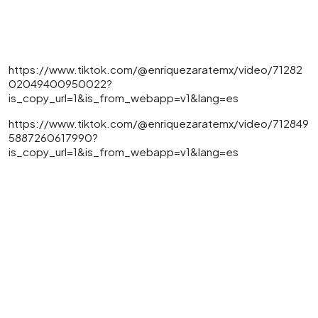
https://www.tiktok.com/@enriquezaratemx/video/71282
02049400950022?
is_copy_url=1&is_from_webapp=v1&lang=es
https://www.tiktok.com/@enriquezaratemx/video/712849
5887260617990?
is_copy_url=1&is_from_webapp=v1&lang=es