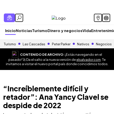
Inicio
Noticias
Turismo
Dinero y negocios
Vida
Entretenim
Turismo
Las Cascadas
Peter Parker
Nativos
Negocios
CONTENIDO DE ARCHIVO:
¡Estás navegando en el
pasado! 🚀 Da el salto a la nueva versión de
elsalvador.com
. Te
invitamos a visitar el nuevo portal país donde coincidimos todos.
“Increíblemente difícil y
retador”: Ana Yancy Clavel se
despide de 2022