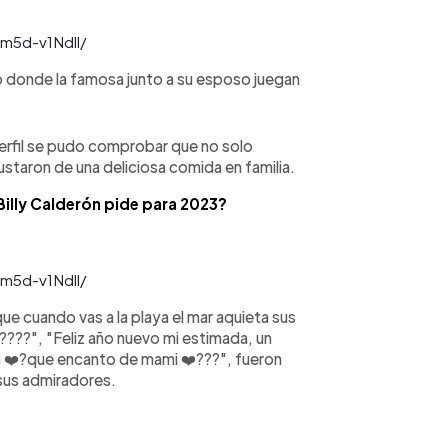
m5d-v1Ndll/
 donde la famosa junto a su esposo juegan
perfil se pudo comprobar que no solo
ustaron de una deliciosa comida en familia.
Billy Calderón pide para 2023?
m5d-v1Ndll/
 cuando vas a la playa el mar aquieta sus
???", "Feliz año nuevo mi estimada, un
a ❤️?que encanto de mami ❤️???", fueron
 sus admiradores.