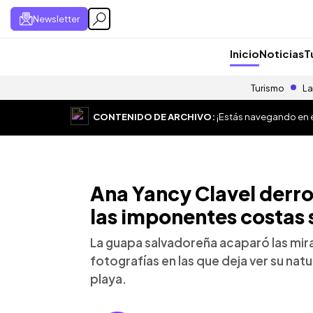
Newsletter
Inicio
Noticias
T
Turismo
La
CONTENIDO DE ARCHIVO:
¡Estás navegando en el
Ana Yancy Clavel derr
las imponentes costas
La guapa salvadoreña acaparó las mira
fotografías en las que deja ver su nat
playa.