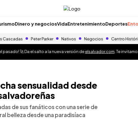
urismo
Dinero y negocios
Vida
Entretenimiento
Deportes
Ento
s Cascadas
Peter Parker
Nativos
Negocios
Centro Histór
 pasado! 🚀 Da el salto a la nueva versión de
elsalvador.com
. Te invitam
ocha sensualidad desde
 salvadoreñas
das de sus fanáticos con una serie de
ural belleza desde una paradisíaca