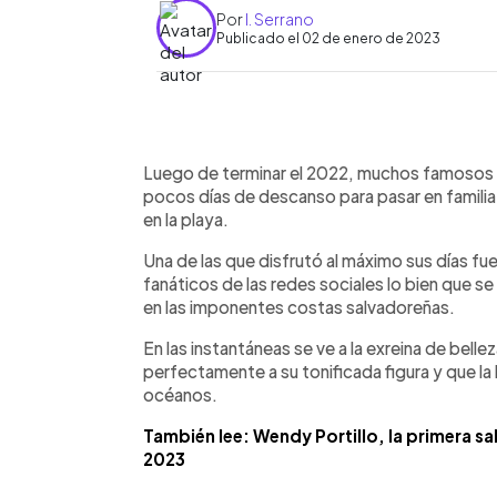
Por
I. Serrano
Publicado el 02 de enero de 2023
0:00
Facebook
Twitter
►
Escuchar artículo
Luego de terminar el 2022, muchos famosos d
pocos días de descanso para pasar en famili
en la playa.
Una de las que disfrutó al máximo sus días fu
fanáticos de las redes sociales lo bien que se
en las imponentes costas salvadoreñas.
En las instantáneas se ve a la exreina de belleza
perfectamente a su tonificada figura y que la
océanos.
También lee: Wendy Portillo, la primera sa
2023