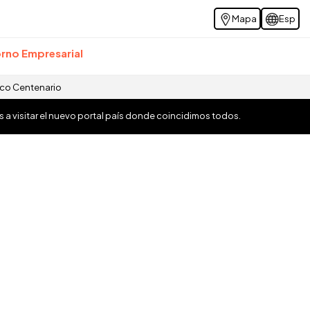
Mapa
Esp
rno Empresarial
ico Centenario
os a visitar el nuevo portal país donde coincidimos todos.