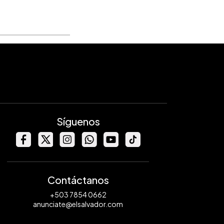
Síguenos
Contáctanos
+503 7854 0662
anunciate@elsalvador.com