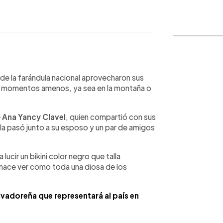
WhatsApp
Copiar link
e la farándula nacional aprovecharon sus
a momentos amenos, ya sea en la montaña o
e
Ana Yancy Clavel
, quien compartió con sus
 la pasó junto a su esposo y un par de amigos
 lucir un bikini color negro que talla
 hace ver como toda una diosa de los
lvadoreña que representará al país en