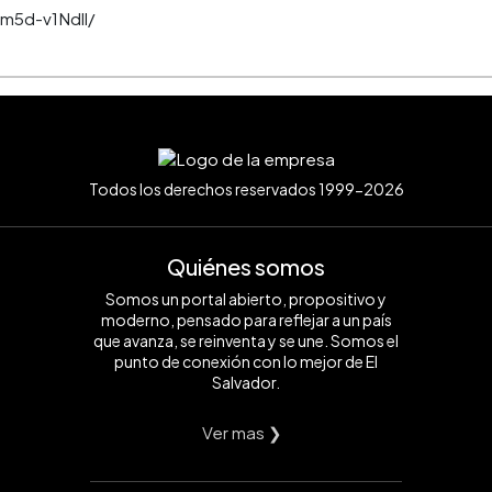
m5d-v1Ndll/
Todos los derechos reservados 1999-2026
Quiénes somos
Somos un portal abierto, propositivo y
moderno, pensado para reflejar a un país
que avanza, se reinventa y se une. Somos el
punto de conexión con lo mejor de El
Salvador.
Ver mas ❯