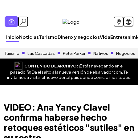
Inicio
Noticias
Turismo
Dinero y negocios
Vida
Entretenim
Turismo
Las Cascadas
Peter Parker
Nativos
Negocios
CONTENIDO DE ARCHIVO:
¡Estás navegando en el
pasado! 🚀 Da el salto a la nueva versión de
elsalvador.com
. Te
invitamos a visitar el nuevo portal país donde coincidimos todos.
VIDEO: Ana Yancy Clavel
confirma haberse hecho
retoques estéticos "sutiles" en
su rostro