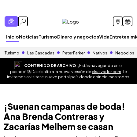
Inicio
Noticias
Turismo
Dinero y negocios
Vida
Entretenim
Turismo
Las Cascadas
Peter Parker
Nativos
Negocios
CONTENIDO DE ARCHIVO:
¡Estás navegando en el
pasado! 🚀 Da el salto a la nueva versión de
elsalvador.com
. Te
invitamos a visitar el nuevo portal país donde coincidimos todos.
¡Suenan campanas de boda!
Ana Brenda Contreras y
Zacarías Melhem se casan