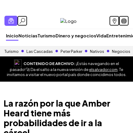
Inicio
Noticias
Turismo
Dinero y negocios
Vida
Entretenim
Turismo
Las Cascadas
Peter Parker
Nativos
Negocios
CONTENIDO DE ARCHIVO:
¡Estás navegando en el
pasado! 🚀 Da el salto a la nueva versión de
elsalvador.com
. Te
invitamos a visitar el nuevo portal país donde coincidimos todos.
La razón por la que Amber
Heard tiene más
probabilidades de ir a la
cárcel