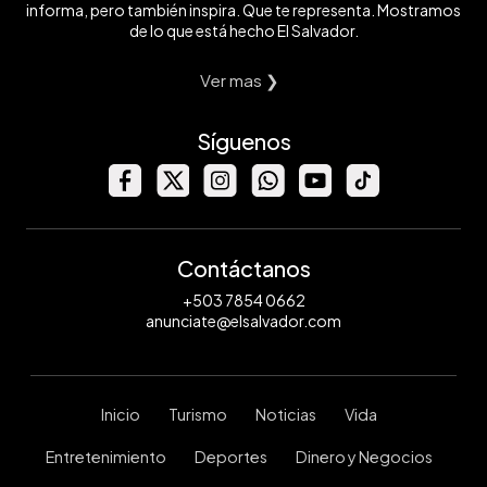
informa, pero también inspira. Que te representa. Mostramos
de lo que está hecho El Salvador.
Ver mas ❯
Síguenos
Contáctanos
+503 7854 0662
anunciate@elsalvador.com
Inicio
Turismo
Noticias
Vida
Entretenimiento
Deportes
Dinero y Negocios