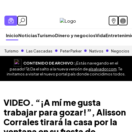
Inicio
Noticias
Turismo
Dinero y negocios
Vida
Entretenim
Turismo
Las Cascadas
Peter Parker
Nativos
Negocios
CONTENIDO DE ARCHIVO:
¡Estás navegando en el
pasado! 🚀 Da el salto a la nueva versión de
elsalvador.com
. Te
invitamos a visitar el nuevo portal país donde coincidimos todos.
VIDEO. “¡A mí me gusta
trabajar para gozar!”, Alisson
Corrales tirará la casa por la
ventana en su fiesta de