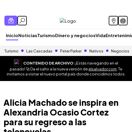
Inicio
Noticias
Turismo
Dinero y negocios
Vida
Entretenim
Turismo
Las Cascadas
Peter Parker
Nativos
Negocios
CONTENIDO DE ARCHIVO:
¡Estás navegando en el
pasado! 🚀 Da el salto a la nueva versión de
elsalvador.com
. Te
invitamos a visitar el nuevo portal país donde coincidimos todos.
Alicia Machado se inspira en
Alexandria Ocasio Cortez
para su regreso a las
telenovelas