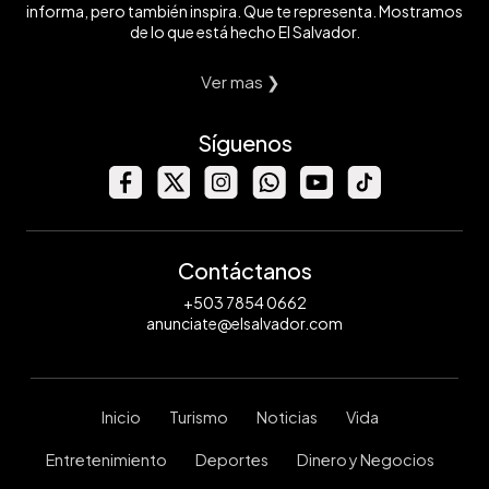
informa, pero también inspira. Que te representa. Mostramos
de lo que está hecho El Salvador.
Ver mas ❯
Síguenos
Contáctanos
+503 7854 0662
anunciate@elsalvador.com
Inicio
Turismo
Noticias
Vida
Entretenimiento
Deportes
Dinero y Negocios