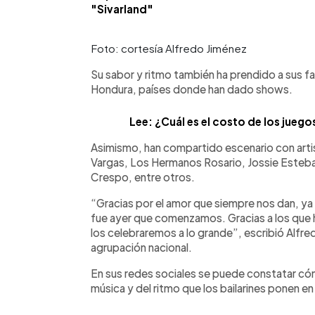
"Sivarland"
Foto: cortesía Alfredo Jiménez
Su sabor y ritmo también ha prendido a sus 
Hondura, países donde han dado shows.
Lee: ¿Cuál es el costo de los jueg
Asimismo, han compartido escenario con artist
Vargas, Los Hermanos Rosario, Jossie Esteban
Crespo, entre otros.
“Gracias por el amor que siempre nos dan, ya
fue ayer que comenzamos. Gracias a los que 
los celebraremos a lo grande”, escribió Alfre
agrupación nacional.
En sus redes sociales se puede constatar cóm
música y del ritmo que los bailarines ponen e