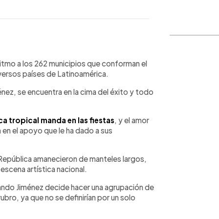
WhatsApp
Copiar link
ritmo a los 262 municipios que conforman el
iversos países de Latinoamérica.
énez, se encuentra en la cima del éxito y todo
ca tropical manda en las fiestas
, y el amor
a en el apoyo que le ha dado a sus
República amanecieron de manteles largos,
escena artística nacional.
ando Jiménez decide hacer una agrupación de
 rubro, ya que no se definirían por un solo