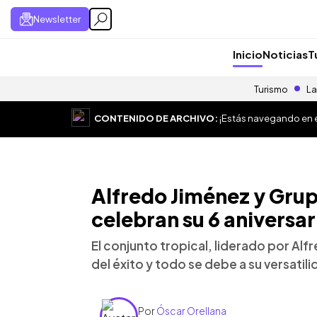
Newsletter
Inicio
Noticias
T
Turismo
La
CONTENIDO DE ARCHIVO:
¡Estás navegando en el
Alfredo Jiménez y Grup
celebran su 6 aniversar
El conjunto tropical, liderado por Alf
del éxito y todo se debe a su versatili
Por
Óscar Orellana