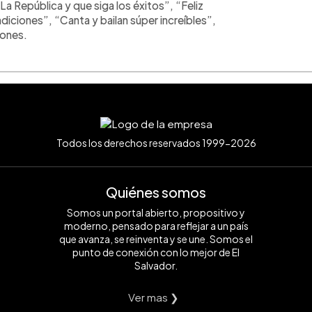
La República y que siga los éxitos”, “Feliz
diciones”, “Canta y bailan súper increíbles”,
iones.
Todos los derechos reservados 1999-2026
Quiénes somos
Somos un portal abierto, propositivo y
moderno, pensado para reflejar a un país
que avanza, se reinventa y se une. Somos el
punto de conexión con lo mejor de El
Salvador.
Ver mas ❯