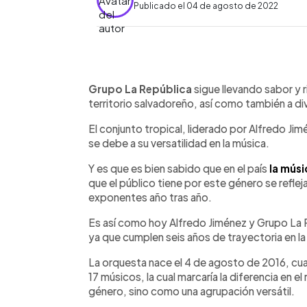
Publicado el 04 de agosto de 2022
0:00
Facebook
Twitter
►
Escuchar artículo
Grupo La República
sigue llevando sabor y 
territorio salvadoreño, así como también a d
El conjunto tropical, liderado por Alfredo Jim
se debe a su versatilidad en la música.
Y es que es bien sabido que en el país
la músi
que el público tiene por este género se reflej
exponentes año tras año.
Es así como hoy Alfredo Jiménez y Grupo La 
ya que cumplen seis años de trayectoria en la 
La orquesta nace el 4 de agosto de 2016, cu
17 músicos, la cual marcaría la diferencia en el
género, sino como una agrupación versátil.