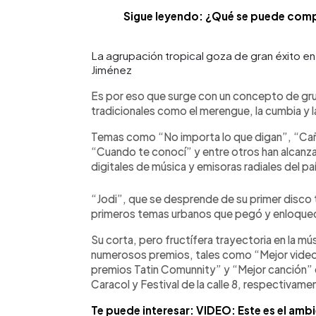
Sigue leyendo: ¿Qué se puede compr
La agrupación tropical goza de gran éxito en
Jiménez
Es por eso que surge con un concepto de grup
tradicionales como el merengue, la cumbia y l
Temas como “No importa lo que digan”, “Cañit
“Cuando te conocí” y entre otros han alcanz
digitales de música y emisoras radiales del pa
“Jodi”, que se desprende de su primer disco 
primeros temas urbanos que pegó y enloqueci
Su corta, pero fructífera trayectoria en la mú
numerosos premios, tales como “Mejor video”
premios Tatin Comunnity” y “Mejor canción”
Caracol y Festival de la calle 8, respectivame
Te puede interesar: VIDEO: Este es el ambi