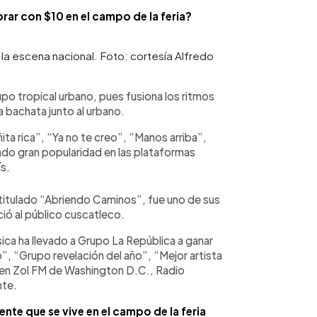
ar con $10 en el campo de la feria?
 la escena nacional. Foto: cortesía Alfredo
o tropical urbano, pues fusiona los ritmos
a bachata junto al urbano.
a rica”, “Ya no te creo”, “Manos arriba”,
ado gran popularidad en las plataformas
ís.
titulado “Abriendo Caminos”, fue uno de sus
ó al público cuscatleco.
sica ha llevado a Grupo La República a ganar
, “Grupo revelación del año”, “Mejor artista
 en Zol FM de Washington D.C., Radio
nte.
ente que se vive en el campo de la feria