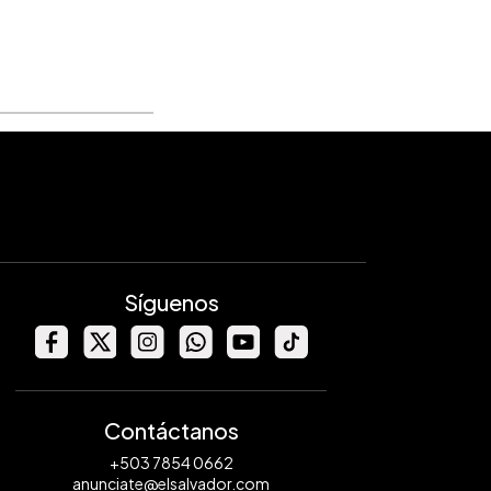
Síguenos
Contáctanos
+503 7854 0662
anunciate@elsalvador.com