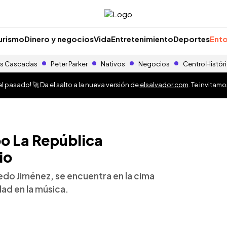
urismo
Dinero y negocios
Vida
Entretenimiento
Deportes
Ento
s Cascadas
Peter Parker
Nativos
Negocios
Centro Histór
 pasado! 🚀 Da el salto a la nueva versión de
elsalvador.com
. Te invitam
o La República
io
redo Jiménez, se encuentra en la cima
dad en la música.