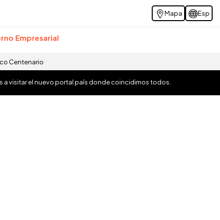
Mapa
Esp
rno Empresarial
ico Centenario
os a visitar el nuevo portal país donde coincidimos todos.