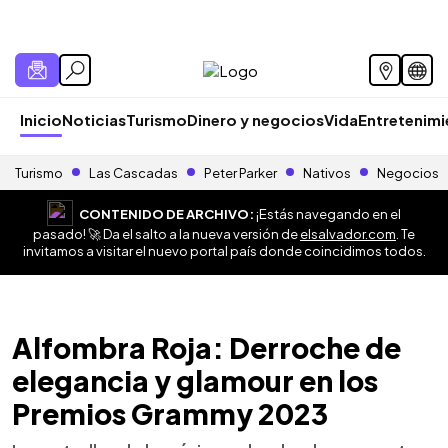
Inicio
Noticias
Turismo
Dinero y negocios
Vida
Entretenim
Turismo
Las Cascadas
Peter Parker
Nativos
Negocios
CONTENIDO DE ARCHIVO:
¡Estás navegando en el
pasado! 🚀 Da el salto a la nueva versión de
elsalvador.com
. Te
invitamos a visitar el nuevo portal país donde coincidimos todos.
Alfombra Roja: Derroche de
elegancia y glamour en los
Premios Grammy 2023