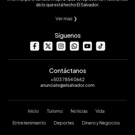
de lo que está hecho El Salvador.
Ver mas ❯
Síguenos
Contáctanos
+503 7854 0662
anunciate@elsalvador.com
Inicio
Turismo
Noticias
Vida
Entretenimiento
Deportes
Dinero y Negocios