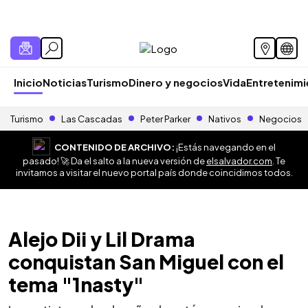
Inicio
Noticias
Turismo
Dinero y negocios
Vida
Entretenim
Turismo
Las Cascadas
Peter Parker
Nativos
Negocios
CONTENIDO DE ARCHIVO:
¡Estás navegando en el
pasado! 🚀 Da el salto a la nueva versión de
elsalvador.com
. Te
invitamos a visitar el nuevo portal país donde coincidimos todos.
Alejo Dii y Lil Drama
conquistan San Miguel con el
tema "1nasty"