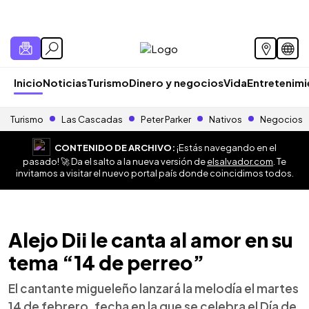
Inicio
Noticias
Turismo
Dinero y negocios
Vida
Entretenim
Turismo
Las Cascadas
Peter Parker
Nativos
Negocios
CONTENIDO DE ARCHIVO:
¡Estás navegando en el
pasado! 🚀 Da el salto a la nueva versión de
elsalvador.com
. Te
invitamos a visitar el nuevo portal país donde coincidimos todos.
Alejo Dii le canta al amor en su
tema “14 de perreo”
El cantante migueleño lanzará la melodía el martes
14 de febrero, fecha en la que se celebra el Día de