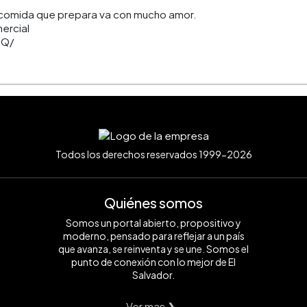
 comida que prepara va con mucho amor.
mercial
bQ/
Todos los derechos reservados 1999-2026
Quiénes somos
Somos un portal abierto, propositivo y
moderno, pensado para reflejar a un país
que avanza, se reinventa y se une. Somos el
punto de conexión con lo mejor de El
Salvador.
Ver mas ❯