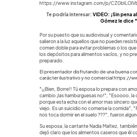
https://www.instagram.com/p/CZ0blLOlV
Te podría interesar:
VIDEO: ¡Sin pena al
Gómez le dice "
Por su puesto que su audiovisual y comentari
salieron a la luz aquellos que no pueden resis
comen doble para evitar problemas o los que 
los depósitos para alimentos vacíos, y no p
preparado.
El presentador disfrutando de una buena com
carácter ilustrativo y no comercial http
"¡¡Bien, Borre!! Tú esposa lo prepara con amo
cambio ¡las hamburguesas no!", "Esoooo, la 
porque esta echa con el amor mas sincero q
viejo. Es un suicidio no comerse la comida", "Fe
nos toca dormir en el suelo ???", fueron algu
Su esposa, la cantante Nadia Maltez, también
dejó claro que los alimentos caseros que él c