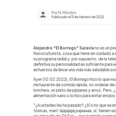
Por
N. Méndez
Publicado el 11 de febrero de 2022
0:00
Facebook
Twitter
►
Escuchar artículo
Alejandro "El Borrego" Saravia
no es un pr
fisicoculturista, cosa que tiene sin cuidado a 
su programa radial y, por supuesto, de la tele
definitiva su personalidad es suficiente para e
esfuerzos de llevar una vida más saludable s
Ayer (10.02.2022), El Borrego hizo lo que muc
restaurante de comida rápida, no ordenar de 
lonchera; un plato de pipianes y arroz. Pero, 
alimentación sano o lo hizo para evitar enojo
"¿A ustedes les ha pasado? ¿Sí o no que se en
tóxicas, men! Jajajajajaj pajaaaaa, sí, tienen 
un videoclip de TikTok —que también compa