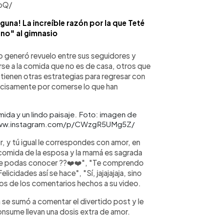
bQ/
guna! La increíble razón por la que Teté
no" al gimnasio
o generó revuelo entre sus seguidores y
tirse a la comida que no es de casa, otros que
tienen otras estrategias para regresar con
recisamente por comerse lo que han
ida y un lindo paisaje. Foto: imagen de
s://www.instagram.com/p/CWzgR5UMg5Z/
r, y tú igual le correspondes con amor, en
comida de la esposa y la mamá es sagrada
ue podas conocer ??❤️❤️", "Te comprendo
licidades así se hace", "Sí, jajajajaja, sino
nos de los comentarios hechos a su video.
 se sumó a comentar el divertido post y le
onsume llevan una dosis extra de amor.