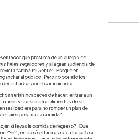
WhatsApp
Copiar link
esentador que presuma de un cuerpo de
sus fieles seguidores y a la gran audiencia de
rrevista "Arriba Mi Gente". Porque en
nganchar al público. Pero no por ello los
on desechados por el comunicador.
hos serían incapaces de hacer: entrar a un
su menú y consumir los alimentos de su
¿en realidad era para no romper un plan de
s de quien prepara su comida?
ojan si llevas la comida de regreso? ¡Qué
razón ??✅", escribió el famoso locutor junto a
rtió en Instagram— que ya ha sobrepasado