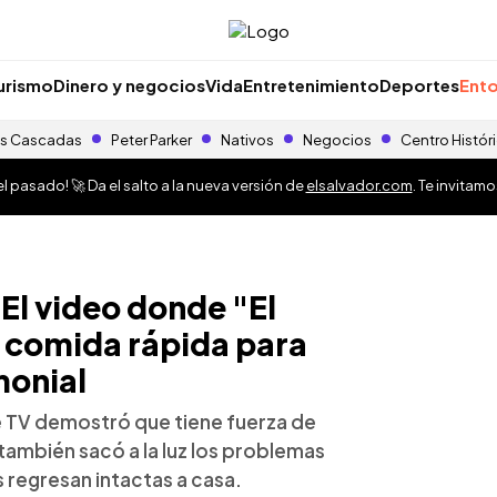
urismo
Dinero y negocios
Vida
Entretenimiento
Deportes
Ento
s Cascadas
Peter Parker
Nativos
Negocios
Centro Histór
 pasado! 🚀 Da el salto a la nueva versión de
elsalvador.com
. Te invitam
 El video donde "El
a comida rápida para
monial
e TV demostró que tiene fuerza de
ambién sacó a la luz los problemas
 regresan intactas a casa.