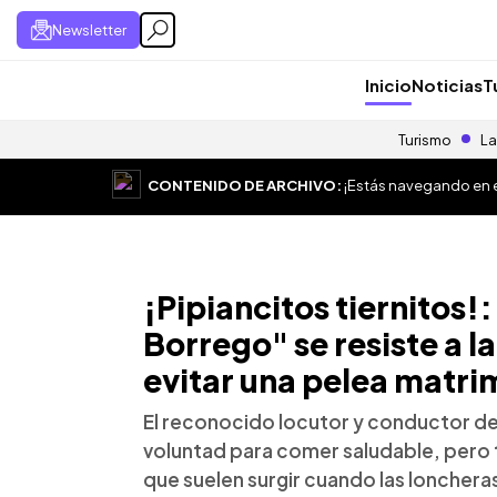
Newsletter
Inicio
Noticias
T
Turismo
La
CONTENIDO DE ARCHIVO:
¡Estás navegando en el
¡Pipiancitos tiernitos!:
Borrego" se resiste a l
evitar una pelea matri
El reconocido locutor y conductor d
voluntad para comer saludable, pero t
que suelen surgir cuando las loncheras