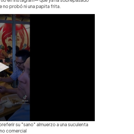
e no probó ni una papita frita.
preferir su "sano" almuerzo a una suculenta
 no comercial