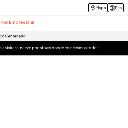
Mapa
Esp
rno Empresarial
ico Centenario
os a visitar el nuevo portal país donde coincidimos todos.