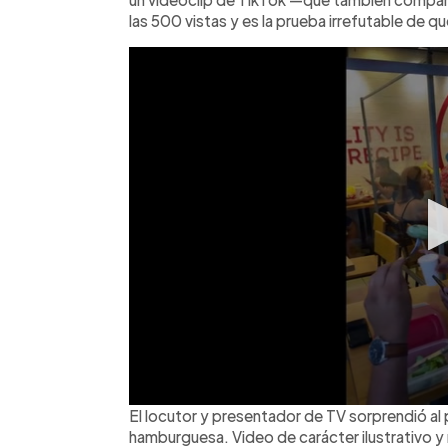
las 500 vistas y es la prueba irrefutable de qu
El locutor y presentador de TV sorprendió al 
hamburguesa. Video de carácter ilustrativo y