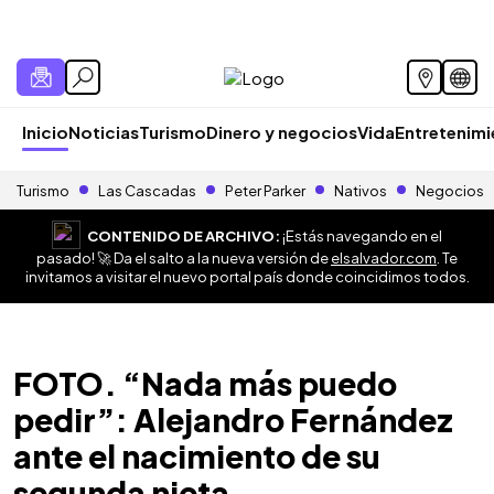
Inicio
Noticias
Turismo
Dinero y negocios
Vida
Entretenim
Turismo
Las Cascadas
Peter Parker
Nativos
Negocios
CONTENIDO DE ARCHIVO:
¡Estás navegando en el
pasado! 🚀 Da el salto a la nueva versión de
elsalvador.com
. Te
invitamos a visitar el nuevo portal país donde coincidimos todos.
FOTO. “Nada más puedo
pedir”: Alejandro Fernández
ante el nacimiento de su
segunda nieta