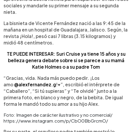
sociales y mandarle su primer mensaje a su segunda
nieta.
La bisnieta de Vicente Fernández nació a las 9:45 de la
mañana en un hospital de Guadalajara, Jalisco. Según, la
revista ¡Hola!, pesó casi 7 libras (3.15 kilogramos) y
midió 48 centímetros.
TE PUEDE INTERESAR: Suri Cruise ya tiene 15 años y su
belleza genera debate sobre si se parece a su mamá
Katie Holmes o a su padre Tom
“Gracias, vida. Nada más puedo pedir. ¡Los
amo
@alexfernandez.g
!♥”, escribió el intérprete de
“Caballero”, “Si tú supieras” y “Te olvidé” junto a la
primera foto, en blanco y negro, de la bebita. De igual
forma le mandó todo su amor a su hijo Alex.
Foto: Imagen de carácter ilustrativo y no comercial/
https://www.instagram.com/p/CbO0BbGrcmO/
Por su parte, el orgulloso padre también mostró lo