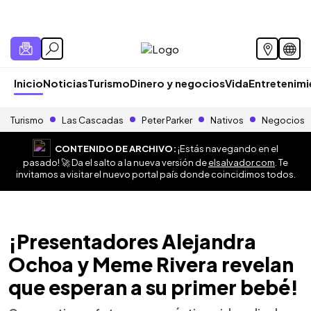
Inicio
Noticias
Turismo
Dinero y negocios
Vida
Entretenim
Turismo
Las Cascadas
Peter Parker
Nativos
Negocios
CONTENIDO DE ARCHIVO:
¡Estás navegando en el
pasado! 🚀 Da el salto a la nueva versión de
elsalvador.com
. Te
invitamos a visitar el nuevo portal país donde coincidimos todos.
¡Presentadores Alejandra
Ochoa y Meme Rivera revelan
que esperan a su primer bebé!