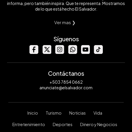
informa, pero también inspira. Que te representa. Mostramos
de lo que está hecho El Salvador.
Ver mas ❯
Síguenos
Contáctanos
+503 7854 0662
anunciate@elsalvador.com
Inicio
Turismo
Noticias
Vida
Entretenimiento
Deportes
Dinero y Negocios