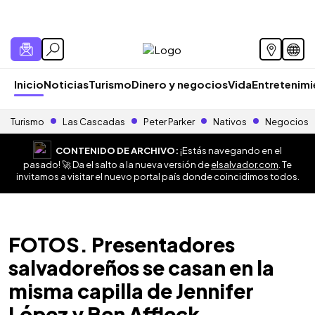
Inicio
Noticias
Turismo
Dinero y negocios
Vida
Entretenim
Turismo
Las Cascadas
Peter Parker
Nativos
Negocios
CONTENIDO DE ARCHIVO:
¡Estás navegando en el
pasado! 🚀 Da el salto a la nueva versión de
elsalvador.com
. Te
invitamos a visitar el nuevo portal país donde coincidimos todos.
FOTOS. Presentadores
salvadoreños se casan en la
misma capilla de Jennifer
López y Ben Affleck