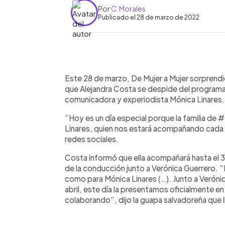
Por
C. Morales
Publicado el 28 de marzo de 2022
0:00
Facebook
Twitter
►
Escuchar artículo
Este 28 de marzo, De Mujer a Mujer sorprendió
que Alejandra Costa se despide del programa 
comunicadora y experiodista Mónica Linares.
“Hoy es un día especial porque la familia de 
Linares, quien nos estará acompañando cada 
redes sociales.
Costa informó que ella acompañará hasta el 3
de la conducción junto a Verónica Guerrero.
como para Mónica Linares (…). Junto a Verónic
abril, este día la presentamos oficialmente en
colaborando”, dijo la guapa salvadoreña que l