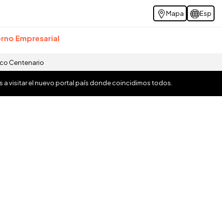
Mapa
Esp
rno Empresarial
ico Centenario
os a visitar el nuevo portal país donde coincidimos todos.