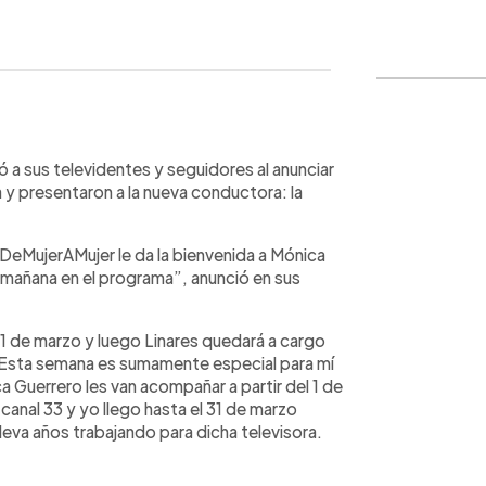
WhatsApp
Copiar link
 a sus televidentes y seguidores al anunciar
y presentaron a la nueva conductora: la
#DeMujerAMujer le da la bienvenida a Mónica
mañana en el programa”, anunció en sus
1 de marzo y luego Linares quedará a cargo
 “Esta semana es sumamente especial para mí
a Guerrero les van acompañar a partir del 1 de
 canal 33 y yo llego hasta el 31 de marzo
leva años trabajando para dicha televisora.