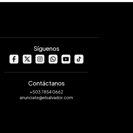
Síguenos
Contáctanos
+503 7854 0662
anunciate@elsalvador.com