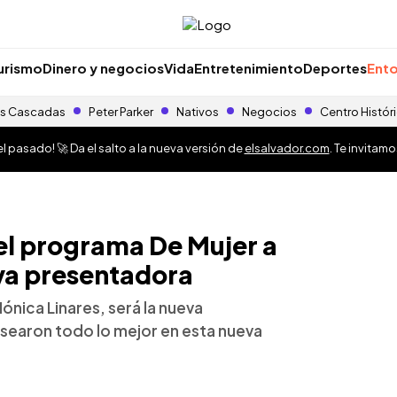
urismo
Dinero y negocios
Vida
Entretenimiento
Deportes
Ento
s Cascadas
Peter Parker
Nativos
Negocios
Centro Histór
 pasado! 🚀 Da el salto a la nueva versión de
elsalvador.com
. Te invitam
el programa De Mujer a
eva presentadora
ónica Linares, será la nueva
searon todo lo mejor en esta nueva