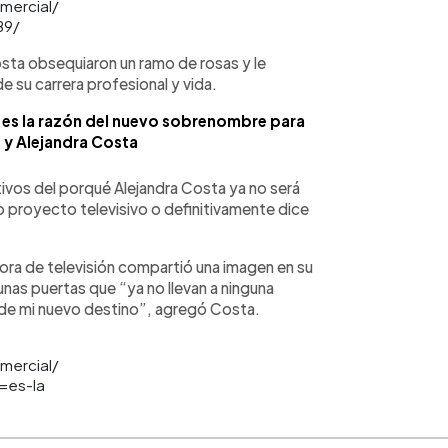
omercial/
B9/
osta obsequiaron un ramo de rosas y le
 su carrera profesional y vida.
 es la razón del nuevo sobrenombre para
 y Alejandra Costa
tivos del porqué Alejandra Costa ya no será
o proyecto televisivo o definitivamente dice
ra de televisión compartió una imagen en su
unas puertas que “ya no llevan a ninguna
 de mi nuevo destino”, agregó Costa.
omercial/
=es-la