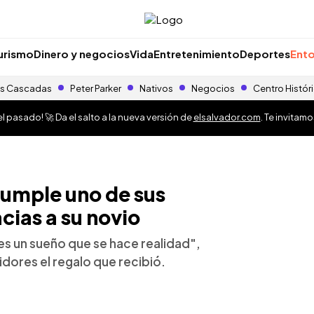
urismo
Dinero y negocios
Vida
Entretenimiento
Deportes
Ento
s Cascadas
Peter Parker
Nativos
Negocios
Centro Histór
 pasado! 🚀 Da el salto a la nueva versión de
elsalvador.com
. Te invitam
umple uno de sus
cias a su novio
s un sueño que se hace realidad",
uidores el regalo que recibió.