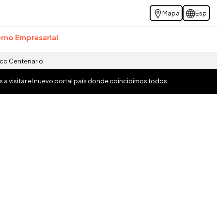
Mapa
Esp
rno Empresarial
ico Centenario
os a visitar el nuevo portal país donde coincidimos todos.