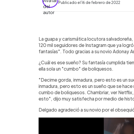
Publicado el 16 de febrero de 2022
0:00
Facebook
Twitter
►
Escuchar artículo
La guapa y carismática locutora salvadoreña
120 mil seguidores de Instagram que ya logró
fantasías". Todo gracias a su novio Adonay A
¿Cuál es ese sueño? Su fantasía cumplida tien
ella sola un "cumbo" de boliquesos.
"Decime gorda, inmadura, pero esto es un su
inmadura, pero esto es un sueño que se hace r
cumbo de boliquesos. Chambriar, ver Netflix,
esto", dijo muy satisfecha por medio de hist
Delgado agradeció a su novio por el obsequió,