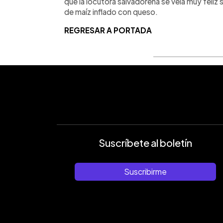
que la locutora salvadoreña se veía muy feli
de maíz inflado con queso.
REGRESAR A PORTADA
Suscríbete al boletín
Suscribirme