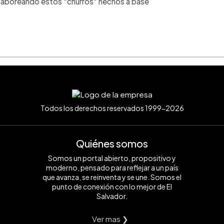
z saboreando estos "churros" hechos a base
Todos los derechos reservados 1999-2026
Quiénes somos
Somos un portal abierto, propositivo y
moderno, pensado para reflejar a un país
que avanza, se reinventa y se une. Somos el
punto de conexión con lo mejor de El
Salvador.
Ver mas ❯