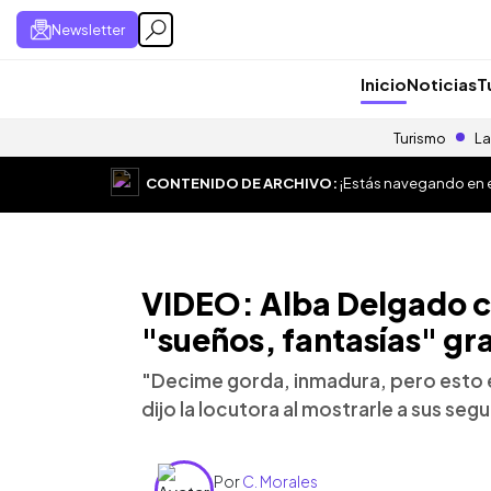
Newsletter
Inicio
Noticias
T
Turismo
La
CONTENIDO DE ARCHIVO:
¡Estás navegando en el
VIDEO: Alba Delgado c
"sueños, fantasías" gra
"Decime gorda, inmadura, pero esto e
dijo la locutora al mostrarle a sus seg
Por
C. Morales