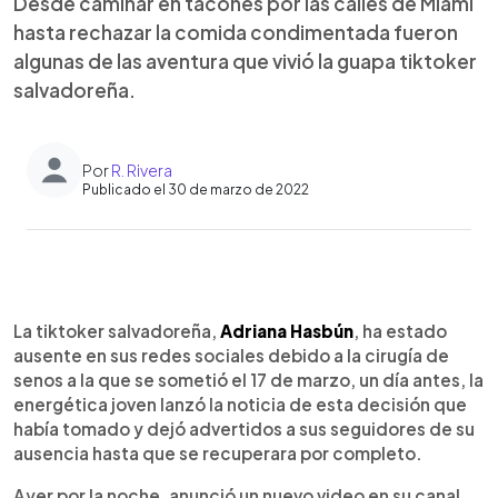
Desde caminar en tacones por las calles de Miami
hasta rechazar la comida condimentada fueron
algunas de las aventura que vivió la guapa tiktoker
salvadoreña.
Por
R. Rivera
Publicado el 30 de marzo de 2022
0:00
►
Escuchar artículo
La tiktoker salvadoreña,
Adriana Hasbún
, ha estado
ausente en sus redes sociales debido a la cirugía de
senos a la que se sometió el 17 de marzo, un día antes, la
energética joven lanzó la noticia de esta decisión que
había tomado y dejó advertidos a sus seguidores de su
ausencia hasta que se recuperara por completo.
Ayer por la noche, anunció un nuevo video en su canal