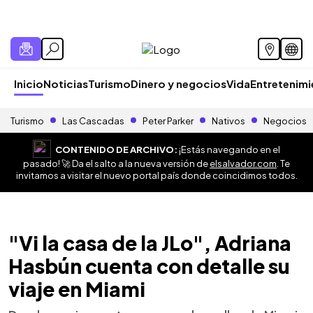
Inicio
Noticias
Turismo
Dinero y negocios
Vida
Entretenim
Turismo
Las Cascadas
Peter Parker
Nativos
Negocios
CONTENIDO DE ARCHIVO:
¡Estás navegando en el
pasado! 🚀 Da el salto a la nueva versión de
elsalvador.com
. Te
invitamos a visitar el nuevo portal país donde coincidimos todos.
"Vi la casa de la JLo", Adriana
Hasbún cuenta con detalle su
viaje en Miami