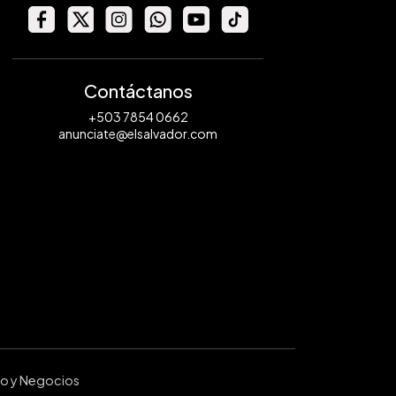
Contáctanos
+503 7854 0662
anunciate@elsalvador.com
ro y Negocios