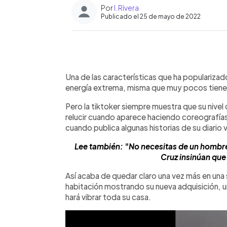
Por
I. Rivera
Publicado el 25 de mayo de 2022
0:00
Facebook
Twitter
►
Escuchar artículo
Una de las características que ha popularizad
energía extrema, misma que muy pocos tienen
Pero la tiktoker siempre muestra que su nivel d
relucir cuando aparece haciendo coreografías
cuando publica algunas historias de su diario vi
Lee también: "No necesitas de un hombre
Cruz insinúan que
Así acaba de quedar claro una vez más en una
habitación mostrando su nueva adquisición, 
hará vibrar toda su casa.