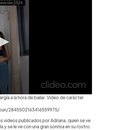
rgía a la hora de bailar. Video de carácter
sbun/2845502163416559975/
los videos publicados por Adriana, quien se ve
 y se le ve con una gran sonrisa en su rostro.