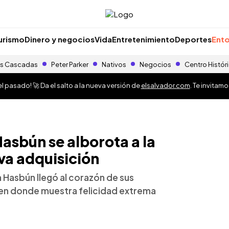
urismo
Dinero y negocios
Vida
Entretenimiento
Deportes
Ento
s Cascadas
Peter Parker
Nativos
Negocios
Centro Histór
 pasado! 🚀 Da el salto a la nueva versión de
elsalvador.com
. Te invitam
asbún se alborota a la
va adquisición
a Hasbún llegó al corazón de sus
s en donde muestra felicidad extrema