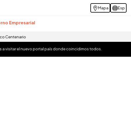
Mapa
Esp
rno Empresarial
ico Centenario
os a visitar el nuevo portal país donde coincidimos todos.