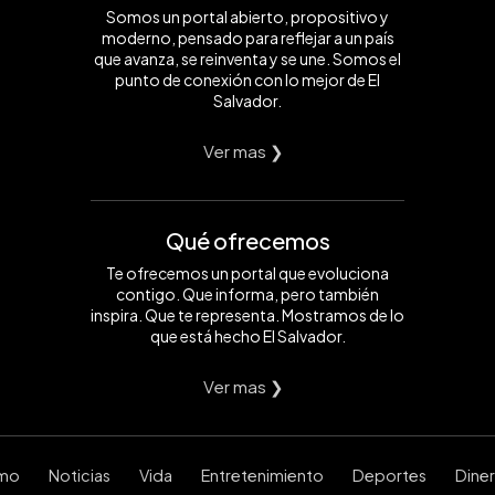
Somos un portal abierto, propositivo y
moderno, pensado para reflejar a un país
que avanza, se reinventa y se une. Somos el
punto de conexión con lo mejor de El
Salvador.
Ver mas ❯
Qué ofrecemos
Te ofrecemos un portal que evoluciona
contigo. Que informa, pero también
inspira. Que te representa. Mostramos de lo
que está hecho El Salvador.
Ver mas ❯
smo
Noticias
Vida
Entretenimiento
Deportes
Dine