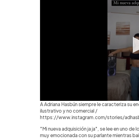
A Adriana Hasbún siempre le caracteriza su ene
ilustrativo y no comercial /
https://www.instagram.com/stories/adha
"Mi nueva adquisición ja ja", se lee en uno de 
muy emocionada con su parlante mientras baila