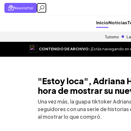
Newsletter
Inicio
Noticias
T
Turismo
La
CONTENIDO DE ARCHIVO:
¡Estás navegando en el
"Estoy loca", Adriana H
hora de mostrar su nue
Una vez más, la guapa tiktoker Adrian
seguidores con una serie de historia
al mostrar lo que compró.