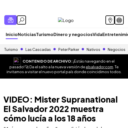
Inicio
Noticias
Turismo
Dinero y negocios
Vida
Entretenim
Turismo
Las Cascadas
Peter Parker
Nativos
Negocios
CONTENIDO DE ARCHIVO:
¡Estás navegando en el
pasado! 🚀 Da el salto a la nueva versión de
elsalvador.com
. Te
invitamos a visitar el nuevo portal país donde coincidimos todos.
VIDEO: Mister Supranational
El Salvador 2022 muestra
cómo lucía a los 18 años