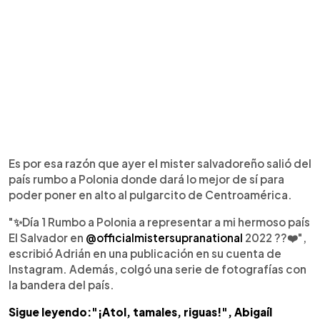
Es por esa razón que ayer el mister salvadoreño salió del
país rumbo a Polonia donde dará lo mejor de sí para
poder poner en alto al pulgarcito de Centroamérica.
"✨Día 1 Rumbo a Polonia a representar a mi hermoso país
El Salvador en
@officialmistersupranational
2022 ??❤️",
escribió Adrián en una publicación en su cuenta de
Instagram. Además, colgó una serie de fotografías con
la bandera del país.​
Sigue leyendo:"¡Atol, tamales, riguas!", Abigaíl