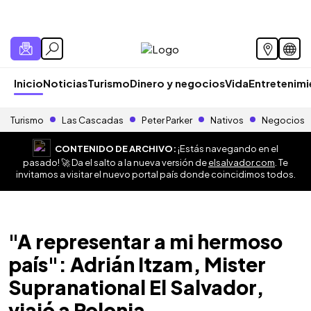
Inicio
Noticias
Turismo
Dinero y negocios
Vida
Entretenim
Turismo
Las Cascadas
Peter Parker
Nativos
Negocios
CONTENIDO DE ARCHIVO:
¡Estás navegando en el
pasado! 🚀 Da el salto a la nueva versión de
elsalvador.com
. Te
invitamos a visitar el nuevo portal país donde coincidimos todos.
"A representar a mi hermoso
país": Adrián Itzam, Mister
Supranational El Salvador,
viajó a Polonia