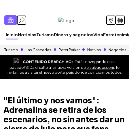
Inicio
Noticias
Turismo
Dinero y negocios
Vida
Entretenim
Turismo
Las Cascadas
Peter Parker
Nativos
Negocios
CONTENIDO DE ARCHIVO:
¡Estás navegando en el
pasado! 🚀 Da el salto a la nueva versión de
elsalvador.com
. Te
invitamos a visitar el nuevo portal país donde coincidimos todos.
"El último y nos vamos":
Adrenalina se retira de los
escenarios, no sin antes dar un
cierre de lujo para sus fans