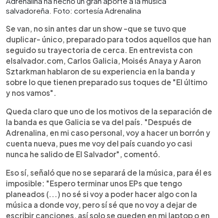
Adrenalina ha hecho un gran aporte a la música
salvadoreña. Foto: cortesía Adrenalina
Se van, no sin antes dar un show -que se tuvo que
duplicar- único, preparado para todos aquellos que han
seguido su trayectoria de cerca. En entrevista con
elsalvador.com, Carlos Galicia, Moisés Anaya y Aaron
Sztarkman hablaron de su experiencia en la banda y
sobre lo que tienen preparado sus toques de "El último
y nos vamos".
Queda claro que uno de los motivos de la separación de
la banda es que Galicia se va del país. "Después de
Adrenalina, en mi caso personal, voy a hacer un borrón y
cuenta nueva, pues me voy del país cuando yo casi
nunca he salido de El Salvador", comentó.
Eso sí, señaló que no se separará de la música, para él es
imposible: "Espero terminar unos EPs que tengo
planeados (...) no sé si voy a poder hacer algo con la
música a donde voy, pero sí sé que no voy a dejar de
escribir canciones, así solo se queden en mi laptop o en