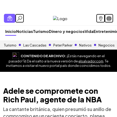
Inicio
Noticias
Turismo
Dinero y negocios
Vida
Entretenim
Turismo
Las Cascadas
Peter Parker
Nativos
Negocios
CONTENIDO DE ARCHIVO:
¡Estás navegando en el
pasado! 🚀 Da el salto a la nueva versión de
elsalvador.com
. Te
invitamos a visitar el nuevo portal país donde coincidimos todos.
Adele se compromete con
Rich Paul, agente de la NBA
La cantante británica, quien presumió su anillo de
compromiso en un reciente concierto, planea